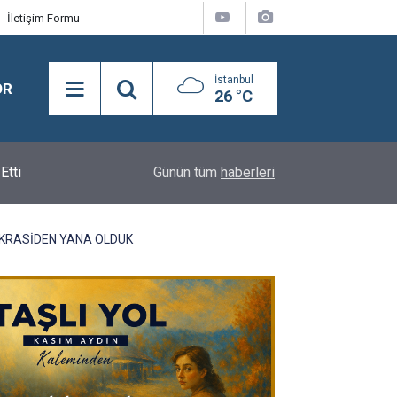
İletişim Formu
İstanbul
OR
26 °C
Etti
11:56
Adnan Demirci ve Nevaf Bilek Hakkari Ticaret ve
Günün tüm
haberleri
OKRASİDEN YANA OLDUK