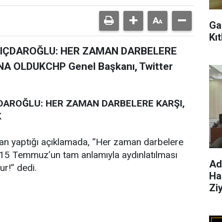
Ga
Kı
LIÇDAROĞLU: HER ZAMAN DARBELERE
 OLDUKCHP Genel Başkanı, Twitter
DAROĞLU: HER ZAMAN DARBELERE KARŞI,
K
an yaptığı açıklamada, “Her zaman darbelere
 15 Temmuz’un tam anlamıyla aydınlatılması
Ad
r!” dedi.
Ha
Ziy