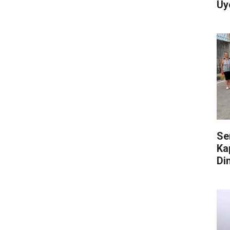
Üy
Se
Ka
Di