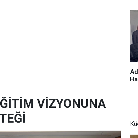
Ad
Hak
 EĞİTİM VİZYONUNA
TEĞİ
Kü