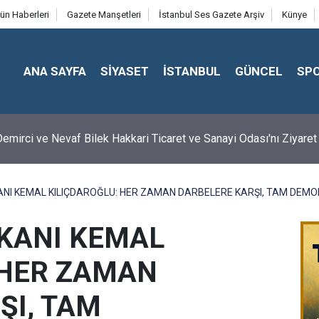
ün Haberleri
Gazete Manşetleri
İstanbul Ses Gazete Arşiv
Künye
ANA SAYFA
SİYASET
İSTANBUL
GÜNCEL
SP
emirci ve Nevaf Bilek Hakkari Ticaret ve Sanayi Odası'nı Ziyaret 
ANI KEMAL KILIÇDAROĞLU: HER ZAMAN DARBELERE KARŞI, TAM DEM
KANI KEMAL
 HER ZAMAN
ŞI, TAM