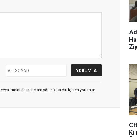
Ad
Ha
Ziy
 veya imalar ile inançlara yönelik saldırı içeren yorumlar
CH
Kı