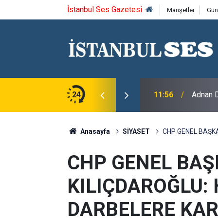
İstanbul Ses Gazetesi
Manşetler
Gün
izi Kıtlık Coğrafyasına Dönüştürdü
24
11:56
Adnan D
Anasayfa
SİYASET
CHP GENEL BAŞK
CHP GENEL BAŞ
KILIÇDAROĞLU:
DARBELERE KAR