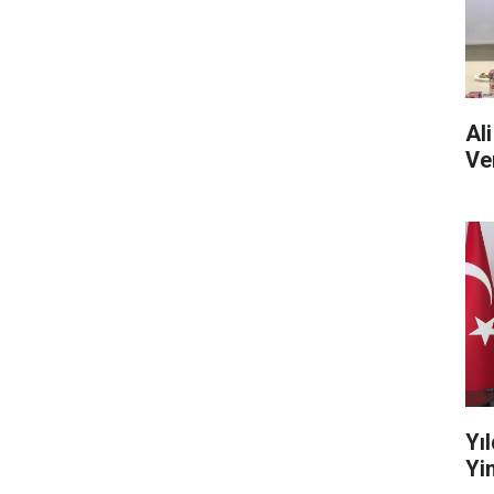
Al
Ve
Yı
Yin