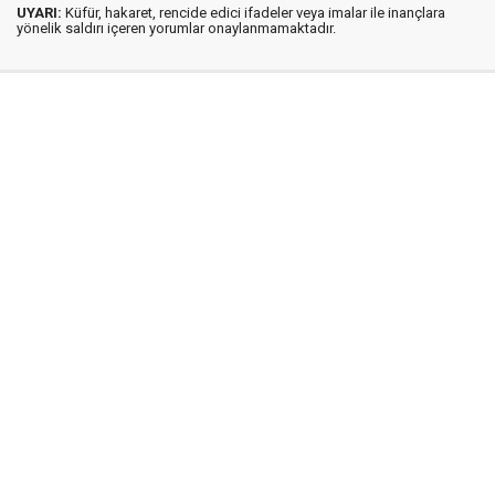
UYARI:
Küfür, hakaret, rencide edici ifadeler veya imalar ile inançlara
yönelik saldırı içeren yorumlar onaylanmamaktadır.
İstanbul Ses © 2009 - 2026 / Tel: 0850 308 54 42
E. Posta: istanbulses@gmail.com
İstanbul Ses Gazetesi
Künye
İletişim
Günün Haberleri
Gazete Manşetleri
Gizlilik İlkeleri
Sitene Ekle