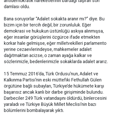
antidemokratik hareketlerinin bardağı taşıran son
damlası oldu.
Bana soruyorlar “Adalet sokakta aranır mı?” diye. Bu
bizim için bir tercih değil, bir zorunluluk. Eğer
demokrasi ve hukukun üstünlüğü askıya alınmışsa,
eğer insanlar görüşlerini özgürce ifade etmekten
korkar hale gelmişse, eğer milletvekilleri parlamento
yerine cezaevlerindeyse, mahkemeler adalet
dağıtmaktan acizse, o zaman ayağa kalkar ve
sözlerimizle, bedenlerimizle sokaklarda adalet ararız.
15 Temmuz 2016’da, Türk Ordusu’nun, Adalet ve
Kalkınma Partisi’nin eski müttefiki Fethullah Gülen
örgütüne bağlı subayları, Türkiye’de hükümete karşı
başarısız ancak kanlı bir darbe girişiminde bulundu.
Darbeciler 249 Türk vatandaşını öldürdü, binlercesini
yaraladı ve Türkiye Büyük Millet Meclisi’nin bazı
bölümlerini bombalayarak yıktı.