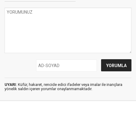
UYARI:
Küfür, hakaret, rencide edici ifadeler veya imalar ile inançlara
yönelik saldırı içeren yorumlar onaylanmamaktadır.
İstanbul Ses © 2009 - 2026 / Tel: 0850 308 54 42