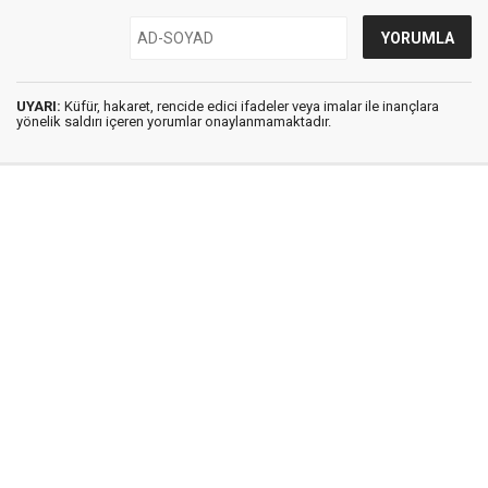
UYARI:
Küfür, hakaret, rencide edici ifadeler veya imalar ile inançlara
yönelik saldırı içeren yorumlar onaylanmamaktadır.
İstanbul Ses © 2009 - 2026 / Tel: 0850 308 54 42
E. Posta: istanbulses@gmail.com
İstanbul Ses Gazetesi
Künye
İletişim
Günün Haberleri
Gazete Manşetleri
Gizlilik İlkeleri
Sitene Ekle