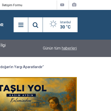
İletişim Formu
İstanbul
OR
30 °C
İlgi
15:14
YAZ BOYUNCA MAHALLELERDE GECE İLAÇLAM
Günün tüm
haberleri
doğan’ın Yargı Aparatlarıdır"