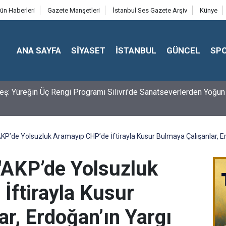
ün Haberleri
Gazete Manşetleri
İstanbul Ses Gazete Arşiv
Künye
ANA SAYFA
SİYASET
İSTANBUL
GÜNCEL
SP
eş: Yüreğin Üç Rengi Programı Silivri'de Sanatseverlerden Yoğun 
AKP’de Yolsuzluk Aramayıp CHP’de İftirayla Kusur Bulmaya Çalışanlar, Er
 "AKP’de Yolsuzluk
İftirayla Kusur
r, Erdoğan’ın Yargı