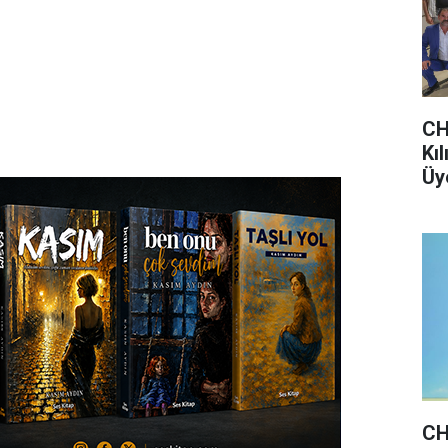
CH
Kı
Üye
CH