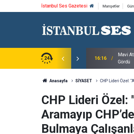
İstanbul Ses Gazetesi
Manşetler
Gün
Mavi At
URSLARI TÜM HIZIYLA DEVAM EDİYOR
24
16:16
Gördü
Anasayfa
SİYASET
CHP Lideri Özel: "
CHP Lideri Özel:
Aramayıp CHP’de 
Bulmaya Çalışanla