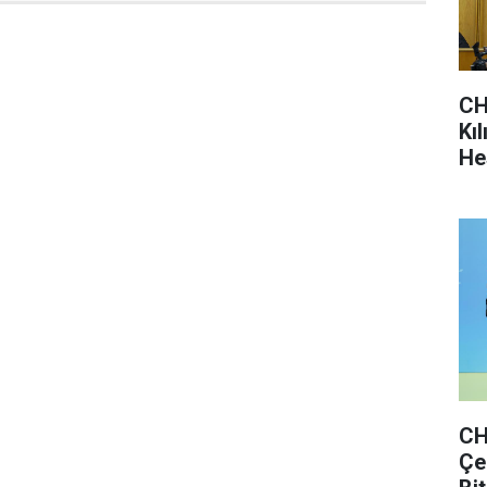
CH
Kı
He
CH
Çe