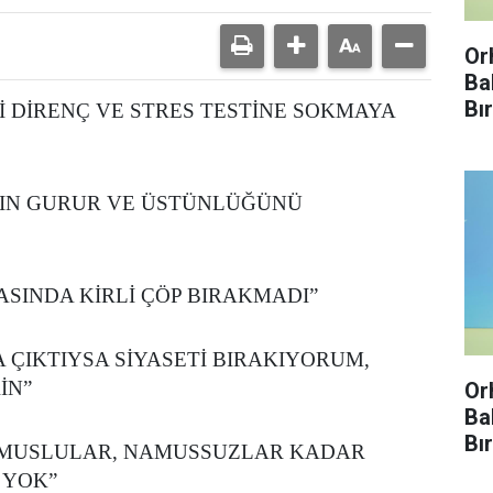
Or
Ba
Bı
Zİ DİRENÇ VE STRES TESTİNE SOKMAYA
Enf
Kır
NIN GURUR VE ÜSTÜNLÜĞÜNÜ
ASINDA KİRLİ ÇÖP BIRAKMADI”
A ÇIKTIYSA SİYASETİ BIRAKIYORUM,
İN”
Or
Ba
Bı
 NAMUSLULAR, NAMUSSUZLAR KADAR
Enf
 YOK”