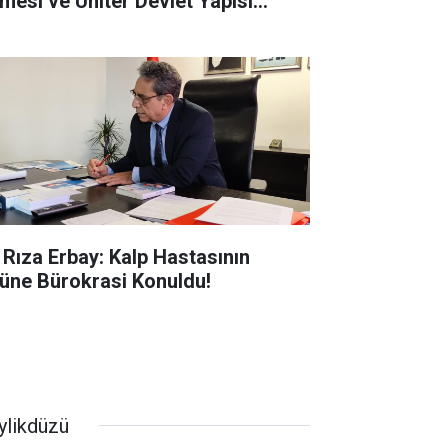
tmesi ve Üniter Devlet Yapısı
rmızı Çizgimizdir
i Rıza Erbay: Kalp Hastasının
üne Bürokrasi Konuldu!
ylikdüzü