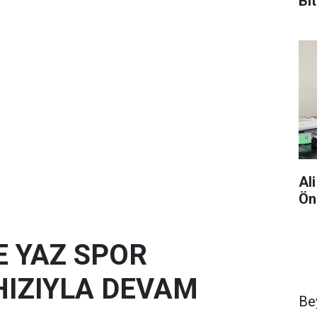
Bi
Kı
Al
Ön
E YAZ SPOR
HIZIYLA DEVAM
Be