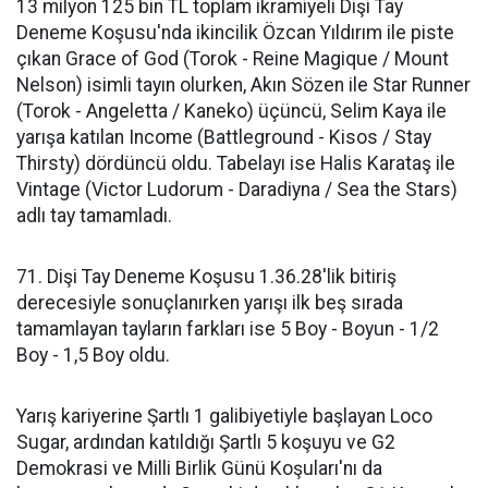
13 milyon 125 bin TL toplam ikramiyeli Dişi Tay
Deneme Koşusu'nda ikincilik Özcan Yıldırım ile piste
çıkan Grace of God (Torok - Reine Magique / Mount
Nelson) isimli tayın olurken, Akın Sözen ile Star Runner
(Torok - Angeletta / Kaneko) üçüncü, Selim Kaya ile
yarışa katılan Income (Battleground - Kisos / Stay
Thirsty) dördüncü oldu. Tabelayı ise Halis Karataş ile
Vintage (Victor Ludorum - Daradiyna / Sea the Stars)
adlı tay tamamladı.
71. Dişi Tay Deneme Koşusu 1.36.28'lik bitiriş
derecesiyle sonuçlanırken yarışı ilk beş sırada
tamamlayan tayların farkları ise 5 Boy - Boyun - 1/2
Boy - 1,5 Boy oldu.
Yarış kariyerine Şartlı 1 galibiyetiyle başlayan Loco
Sugar, ardından katıldığı Şartlı 5 koşuyu ve G2
Demokrasi ve Milli Birlik Günü Koşuları'nı da