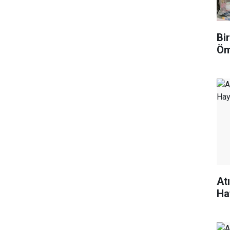
Bi
Öm
At
Ha