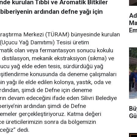
nde kurulan Tıbbi ve Aromatik Bitkiler
 biberiyenin ardından defne yağı için
Ad
Ma
Em
e Araştırma Merkezi (TÜRAM) bünyesinde kurulan
n (Uçucu Yağ Damıtımı) Tesisi üretim
romatik olan veya fermantasyon sonucu kokulu
n; distilasyon, mekanik ekstraksiyon (sıkma) ve
çucu yağ elde eden tesis, sürdürdüğü yağ
 çeşitlendirme konusunda da deneme çalışmaları
in yağı ile elde edilen kolonya, yastık, oda ve
ardından, şimdi de Defne için deneme
arın devam edeceğini ifade eden Silivri Belediye
beriye’nin ardından şimdi de Defne
Bü
emeler gerçekleştiriyoruz. Katma değeri
Gü
nce üreticilerimizin sonra da bölgemizin
ceğiz” dedi.