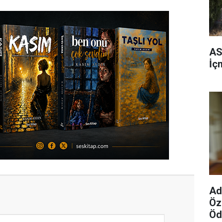
AS
İç
Ad
Öz
Öd