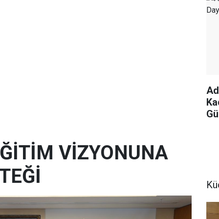
Ad
Ka
Gü
 EĞİTİM VİZYONUNA
TEĞİ
Kü