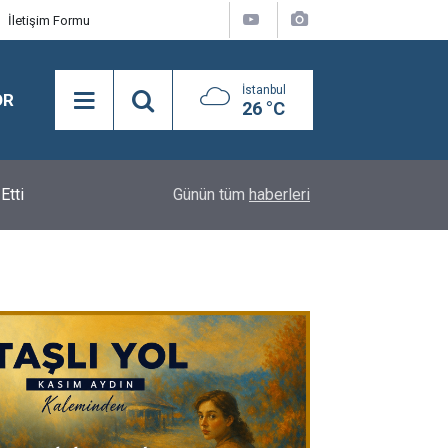
İletişim Formu
İstanbul
OR
26 °C
Etti
11:56
Adnan Demirci ve Nevaf Bilek Hakkari Ticaret ve
Günün tüm
haberleri