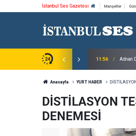
İstanbul Ses Gazetesi
Manşetler
Gün
izi Kıtlık Coğrafyasına Dönüştürdü
24
11:56
Adnan D
Anasayfa
YURT HABER
DİSTİLASYON
DİSTİLASYON TE
DENEMESİ