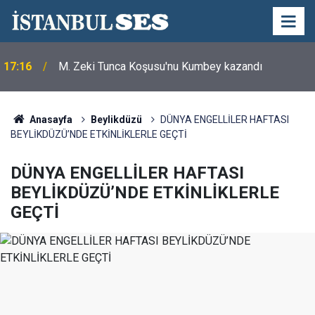
17:16
M. Zeki Tunca Koşusu'nu Kumbey kazandı
Merhum Asli Üyemiz M. Zeki Tunca'yı saygıyla
21:28
anıyoruz
Anasayfa
Beylikdüzü
DÜNYA ENGELLİLER HAFTASI
BEYLİKDÜZÜ’NDE ETKİNLİKLERLE GEÇTİ
DÜNYA ENGELLİLER HAFTASI
BEYLİKDÜZÜ’NDE ETKİNLİKLERLE
GEÇTİ