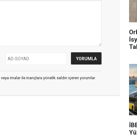
Or
İs
Ta
 veya imalar ile inançlara yönelik saldırı içeren yorumlar
İB
Yü