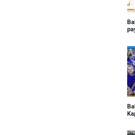
Ba
pa
Ba
Kap