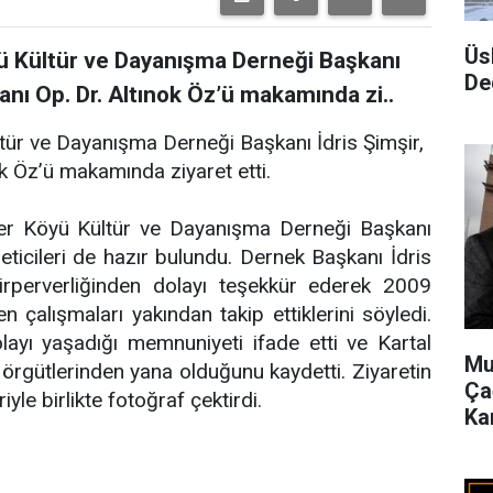
Üs
ü Kültür ve Dayanışma Derneği Başkanı
De
kanı Op. Dr. Altınok Öz’ü makamında zi..
tür ve Dayanışma Derneği Başkanı İdris Şimşir,
ok Öz’ü makamında ziyaret etti.
tler Köyü Kültür ve Dayanışma Derneği Başkanı
neticileri de hazır bulundu. Dernek Başkanı İdris
rperverliğinden dolayı teşekkür ederek 2009
n çalışmaları yakından takip ettiklerini söyledi.
layı yaşadığı memnuniyeti ifade etti ve Kartal
Mu
 örgütlerinden yana olduğunu kaydetti. Ziyaretin
Ça
le birlikte fotoğraf çektirdi.
Ka