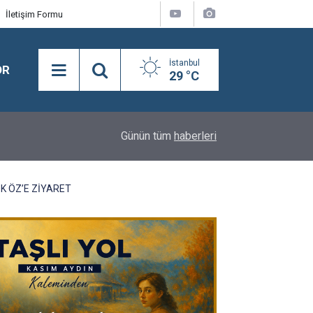
İletişim Formu
İstanbul
OR
29 °C
15:08
Adnan Demirci ve Nevaf Bilek, Hakkari İl Başkanlı
Günün tüm
haberleri
K ÖZ’E ZİYARET