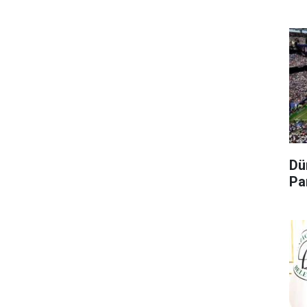
Dü
Pa