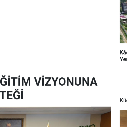
Kâ
Ye
 EĞİTİM VİZYONUNA
TEĞİ
Kü