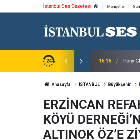
İstanbul Ses Gazetesi
Manşetler
Gün
Yine Eşitsizlik Oldu"
24
16:16
Pony Cl
Anasayfa
İSTANBUL
Büyükşehir
ERZİNCAN REFA
KÖYÜ DERNEĞİ’
ALTINOK ÖZ’E Z