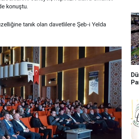
de konuştu.
lliğine tanık olan davetlilere Şeb-i Yelda
Dü
Pa