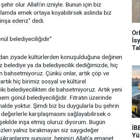
ehir olur Allah'ın izniyle. Bunun için biz
anlamda emek ortaya koyabilirsek aslında biz
inşa ederiz" dedi.
Or
nül belediyeciliğidir"
İs
Ta
urdan ziyade kültürlerden konuşulduğuna değinen
z belediye ya da belediyecilik dediğimizde, hiç
n bahsetmiyoruz. Çünkü onlar, artık çöp ve
rtık hiç birimiz sosyal ve kültürel
iki belediyecilikten de bahsetmiyoruz. Artık yeni
nem gönül belediyeciliğidir. Fıtratın üzerinde
alde yoktur. Şimdi biz bu duygularla bu şehrin
n değerlerle karşılaşmasını sağlayabilirsek o
şekilde inşa etmiş oluruz diyorum. Bugün
İB
izleri yalnız bırakmayan siz saygıdeğer
Yü
şükranlarımı sunuyor, hepinizi Allah'a emanet