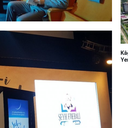
Kâ
Ye