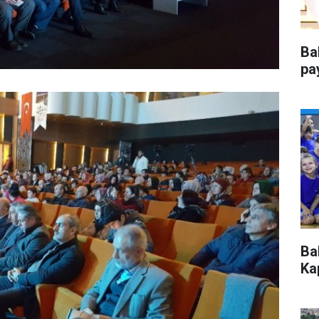
Ba
pa
Ba
Kap