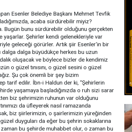
pan Esenler Belediye Başkanı Mehmet Tevfik
ladığımızda, acaba sürdürebilir miyiz?
a. Bugün bunu sürdürebilir olduğunu gerçekten
 yaşarlar. Şehirler kendi gelenekleriyle var
iyle geleceği görürler. Artık şiir Esenler'in bir
bu dalga dalga büyüdükçe herkes bu uzun
ındalık oluşacak ve böylece bizler de kendimiz
ün o güzel tınısını, o güzel sesini o güzel
ağız. Şu çok önemli bir şey bizim
tarif edilir. İbn-i Haldun der ki, "Şehirlerin
şehirde yaşamaya başladığınızda o ruh sizi sarar
çekten biz şehrimizin ruhunun var olduğunu
 tınımızı da üfleyerek nasıl ramazanda
, biz şiirlerimizin, o şairlerimizin yüreğinden
o güzel duyguları da eğer bu şehrin sokaklarına
 o zaman bu şehirde muhabbet olur, o zaman bu