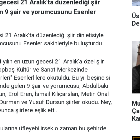
gecesi 21 Aralık'ta düzenlediği şiir
len 9 şair ve yorumcusunu Esenler
Üs
De
 21 Aralık'ta düzenlediği şiir dinletisiyle
mcusunu Esenler sakinleriyle buluşturdu.
 yılın en uzun gecesi 21 Aralık'a özel şiir
Topbaş Kültür ve Sanat Merkezinde
leri" Esenlerlilere okutuldu. Bu yıl beşincisi
nde gelen 9 şair ve yorumcusu; Abdülbaki
 Erol Eren, İsmail Kılıçarslan, Metin Önal
Durman ve Yusuf Dursun şiirler okudu. Ney,
Mu
ca şiirlere eşlik etti.
Ça
Ka
ularına üfleyebilirsek o zaman bu şehirde