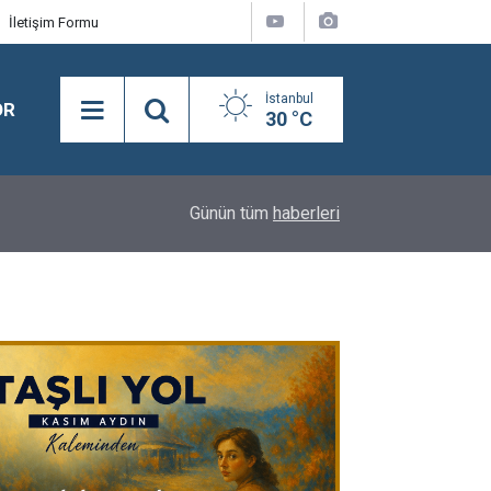
İletişim Formu
İstanbul
OR
30 °C
09:16
PERSONELE ‘İŞ SÜREKLİLİĞİ YÖNETİM SİSTEMİ
Günün tüm
haberleri