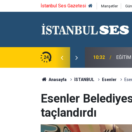
İstanbul Ses Gazetesi
Manşetler
Gün
ere Saman Balyası Desteği
24
10:32
EĞİTİM
Anasayfa
İSTANBUL
Esenler
Esen
Esenler Belediyes
taçlandırdı