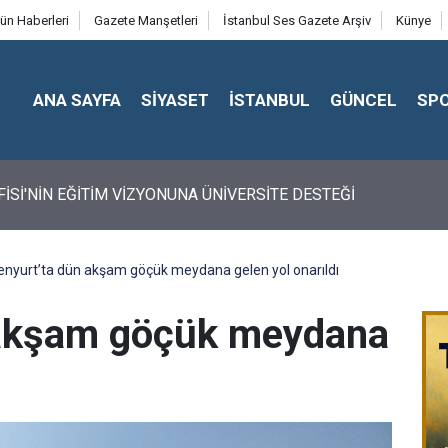
ün Haberleri
Gazete Manşetleri
İstanbul Ses Gazete Arşiv
Künye
ANA SAYFA
SİYASET
İSTANBUL
GÜNCEL
SP
FİSİ'NİN EĞİTİM VİZYONUNA ÜNİVERSİTE DESTEĞİ
enyurt’ta dün akşam göçük meydana gelen yol onarıldı
 akşam göçük meydana