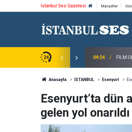
İstanbul Ses Gazetesi
Manşetler
Gün
n, Macit Koper ve Aydın Sayman’a Emek Ödülü
24
09:24
FİLM O
Anasayfa
İSTANBUL
Esenyurt
Es
Esenyurt’ta dün
gelen yol onarıldı