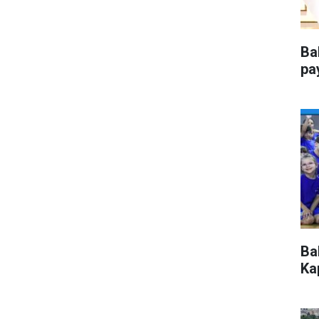
Ba
pa
Ba
Kap