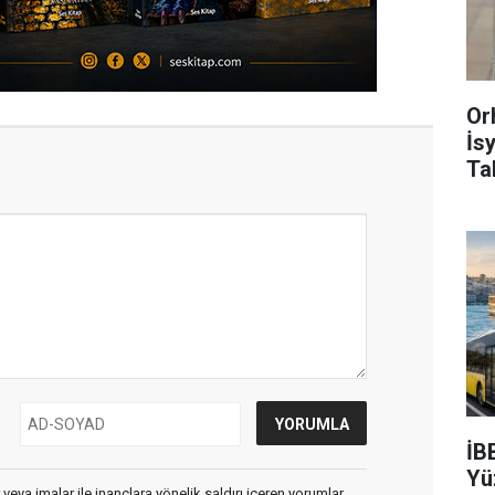
Or
İs
Ta
İB
Yü
 veya imalar ile inançlara yönelik saldırı içeren yorumlar