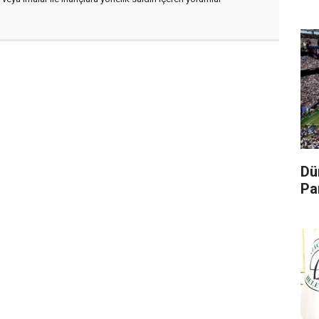
Dü
Pa