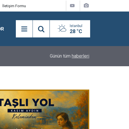
İletişim Formu
İstanbul
OR
28 °C
09:16
İBB BAŞKAN VEKİLİ KENT LOKANTASI'NI ZİYAR
Günün tüm
haberleri