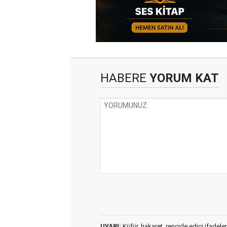
HABERE
YORUM KAT
UYARI:
Küfür, hakaret, rencide edici ifadeler