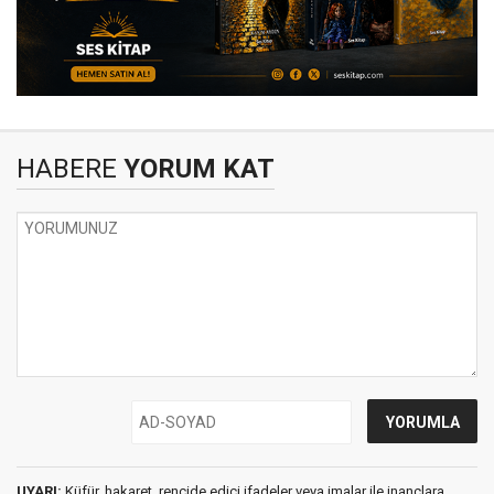
HABERE
YORUM KAT
UYARI:
Küfür, hakaret, rencide edici ifadeler veya imalar ile inançlara