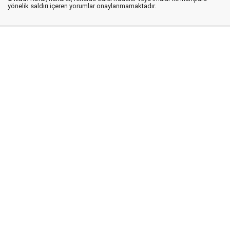
yönelik saldırı içeren yorumlar onaylanmamaktadır.
İstanbul Ses © 2009 - 2026 / Tel: 0850 308 54 42
E. Posta: istanbulses@gmail.com
İstanbul Ses Gazetesi
Künye
İletişim
Günün Haberleri
Gazete Manşetleri
Gizlilik İlkeleri
Sitene Ekle