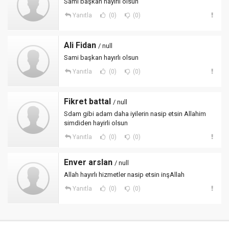
Sami başkan hayırlı olsun
Yanıtla
(0)
(0)
Ali Fidan
/ null
Sami başkan hayırlı olsun
Yanıtla
(0)
(0)
Fikret battal
/ null
Sdam gibi adam daha iyilerin nasip etsin Allahim
simdiden hayirli olsun
Yanıtla
(0)
(0)
Enver arslan
/ null
Allah hayırlı hizmetler nasip etsin inşAllah
Yanıtla
(0)
(0)