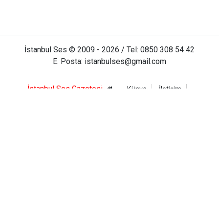
İstanbul Ses © 2009 - 2026 / Tel: 0850 308 54 42
E. Posta: istanbulses@gmail.com
İstanbul Ses Gazetesi
Künye
İletişim
Günün Haberleri
Gazete Manşetleri
Gizlilik İlkeleri
Sitene Ekle
Haber Portalı Yazılımı