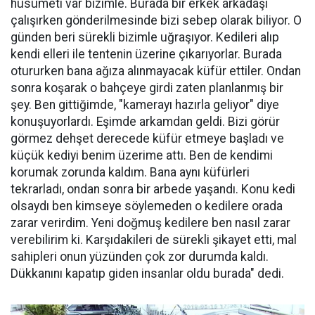
husumeti var bizimle. Burada bir erkek arkadaşı
çalışırken gönderilmesinde bizi sebep olarak biliyor. O
günden beri sürekli bizimle uğraşıyor. Kedileri alıp
kendi elleri ile tentenin üzerine çıkarıyorlar. Burada
otururken bana ağıza alınmayacak küfür ettiler. Ondan
sonra koşarak o bahçeye girdi zaten planlanmış bir
şey. Ben gittiğimde, "kamerayı hazırla geliyor" diye
konuşuyorlardı. Eşimde arkamdan geldi. Bizi görür
görmez dehşet derecede küfür etmeye başladı ve
küçük kediyi benim üzerime attı. Ben de kendimi
korumak zorunda kaldım. Bana aynı küfürleri
tekrarladı, ondan sonra bir arbede yaşandı. Konu kedi
olsaydı ben kimseye söylemeden o kedilere orada
zarar verirdim. Yeni doğmuş kedilere ben nasıl zarar
verebilirim ki. Karşıdakileri de sürekli şikayet etti, mal
sahipleri onun yüzünden çok zor durumda kaldı.
Dükkanını kapatıp giden insanlar oldu burada" dedi.