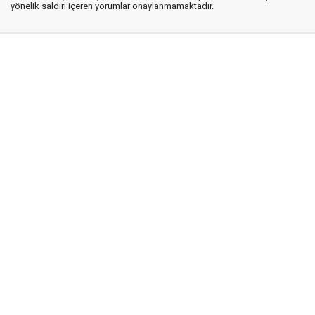
yönelik saldırı içeren yorumlar onaylanmamaktadır.
İstanbul Ses © 2009 - 2026 / Tel: 0850 308 54 42
E. Posta: istanbulses@gmail.com
İstanbul Ses Gazetesi
Künye
İletişim
Günün Haberleri
Gazete Manşetleri
Gizlilik İlkeleri
Sitene Ekle