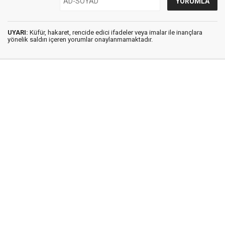
UYARI:
Küfür, hakaret, rencide edici ifadeler veya imalar ile inançlara
yönelik saldırı içeren yorumlar onaylanmamaktadır.
İstanbul Ses © 2009 - 2026 / Tel: 0850 308 54 42
E. Posta: istanbulses@gmail.com
İstanbul Ses Gazetesi
Künye
İletişim
Günün Haberleri
Gazete Manşetleri
Gizlilik İlkeleri
Sitene Ekle