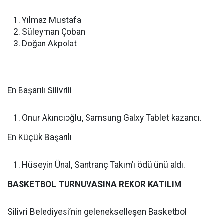
Yılmaz Mustafa
Süleyman Çoban
Doğan Akpolat
En Başarılı Silivrili
Onur Akıncıoğlu, Samsung Galxy Tablet kazandı.
En Küçük Başarılı
Hüseyin Ünal, Santranç Takım’ı ödülünü aldı.
BASKETBOL TURNUVASINA REKOR KATILIM
Silivri Belediyesi’nin gelenekselleşen Basketbol