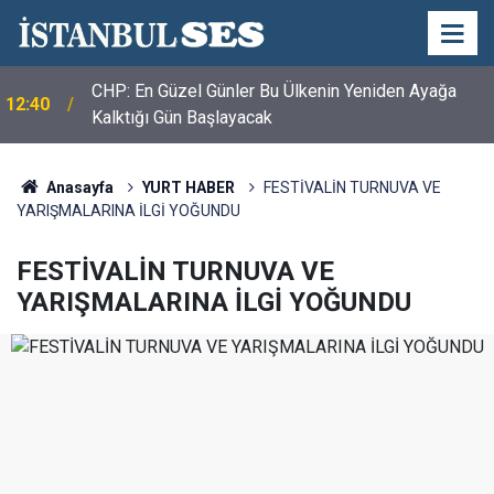
CHP: En Güzel Günler Bu Ülkenin Yeniden Ayağa
12:40
Kalktığı Gün Başlayacak
Anasayfa
YURT HABER
FESTİVALİN TURNUVA VE
YARIŞMALARINA İLGİ YOĞUNDU
FESTİVALİN TURNUVA VE
YARIŞMALARINA İLGİ YOĞUNDU