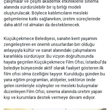
çalışmalar ve çeşitli akademik etkinliklerle sinema
alanında sürdürülebilir bir iş birliği modeli
oluşturulacak. Böylece katılımcıların mesleki
gelişimlerine katkı sağlanırken, üretim süreçlerinde
daha aktif rol almaları da desteklenecek.
Küçükçekmece Belediyesi, sanatın kent yaşamını
zenginleştiren en önemli unsurlardan biri olduğu
anlayışıyla kültür ve sanat alanındaki çalışmalarını
kararlılıkla sürdürüyor. Bu vizyon doğrultusunda
hayata geçirilen Küçükçekmece Film Ofisi, İstanbul'da
belediye bünyesinde aktif olarak faaliyet gösteren ilk
film ofisi olma özelliğini taşıyor. Kurulduğu günden bu
yana eğitim programları, atölyeler, sektörün önde
gelen isimleriyle söyleşiler ve mesleki buluşmalar
düzenleyen Film Ofisi, sinema alanında üretim yapan
kişi ve kurumlara destek vermeye devam ediyor.