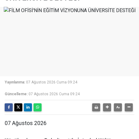
Yayınlanma:
07 Ağustos 2026 Cuma 09:24
Güncelleme:
07 Ağustos 2026 Cuma 09:24
07 Ağustos 2026