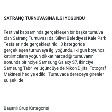
SATRANÇ TURNUVASINA İLGİ YOĞUNDU
Festival kapsamında gerçekleşen bir başka turnuva
olan Satranç Turnuvası da, Silivri Belediyesi Kale Park
Tesisleri’nde gerçekleştirildi. 3 kategoride
gerçekleşen turnuvaya ilgi yoğundu. İki gün boyunca
katılımcıların yoğun dikkat harcadığı turnuvanın
sonunda birinciye Samsung Galaxy S7, ikinciye
Samsung Tab4 ve üçüncüye de Nikon Dijital Fotoğraf
Makinesi hediye edildi. Turnuvada dereceye girenler
şu şekilde;
Başarılı Grup Kategorisi