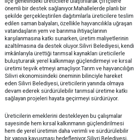
ilçe genelindeki üreticilere ulaştırılarak çiftçilere
önemli bir destek sağlanıyor.Mahallelerde planlı bir
şekilde gerçekleştirilen dağıtımlarla üreticilere teslim
edilen saman balyaları, özellikle hayvancılıkla uğraşan
vatandaşların yem ve barınma ihtiyaçlarının
karşılanmasına katkı sunarken, üretim maliyetlerinin
azaltılmasına da destek oluyor.Silivri Belediyesi, kendi
imkânlarıyla ürettiği tarımsal kaynakları üreticilerle
buluşturarak yerel kalkınmayı güçlendirmeyi ve kırsal
üretimi teşvik etmeyi amaçlıyor.Tarım ve hayvancılığın
Silivri ekonomisindeki öneminin bilinciyle hareket
eden Silivri Belediyesi, üreticilerin yanında olmaya
devam ederek sürdürülebilir tarımsal üretime katkı
sağlayan projeleri hayata geçirmeyi sürdürüyor.
Üreticilerin emeklerini destekleyen bu çalışmalar
sayesinde hem kırsal kalkınmanın güçlendirilmesi
hem de yerel üretimin daha verimli ve sürdürülebilir
bir yapıya kavuşması hedefleniyor.Silivri Belediyesi,