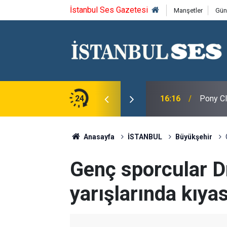
İstanbul Ses Gazetesi
Manşetler
Gün
Yine Eşitsizlik Oldu"
24
16:16
Pony Cl
Anasayfa
İSTANBUL
Büyükşehir
Genç sporcular D
yarışlarında kıyas