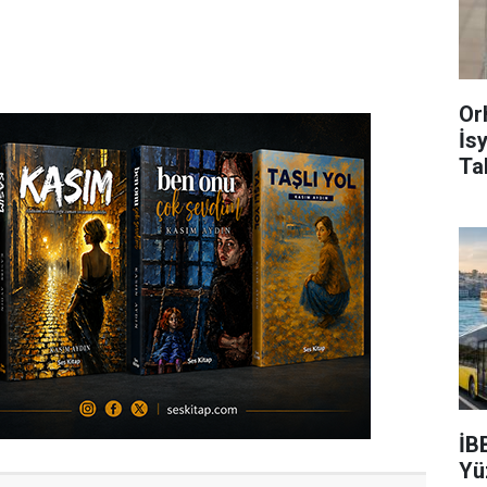
Or
İs
Ta
İB
Yü