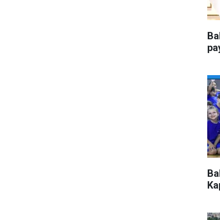
Ba
pa
Ba
Kap