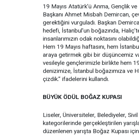
19 Mayıs Atatürk’ü Anma, Gençlik ve 
Başkanı Ahmet Misbah Demircan, çevr
gerektiğini vurguladı. Başkan Demircan
hedefi, İstanbul’un boğazında, Haliç’te
insanlarımızın odak noktasını olabildi
Hem 19 Mayıs haftasını, hem İstanbul 
araya getirmek gibi bir düşüncemiz var
vesileyle gençlerimizle birlikte hem 
denizimize, İstanbul boğazımıza ve Hal
çizdik.” ifadelerini kullandı.
BÜYÜK ÖDÜL BOĞAZ KUPASI
Liseler, Üniversiteler, Belediyeler, Si
kategorilerinde gerçekleştirilen yarış
düzenlenen yarışta Boğaz Kupası için 