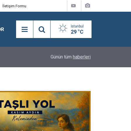
İletişim Formu
İstanbul
OR
29 °C
15:08
Adnan Demirci ve Nevaf Bilek, Hakkari İl Başkanlı
Günün tüm
haberleri