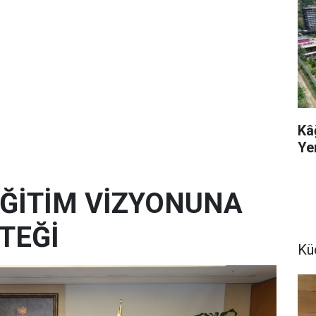
Kâ
Ye
 EĞİTİM VİZYONUNA
TEĞİ
Kü