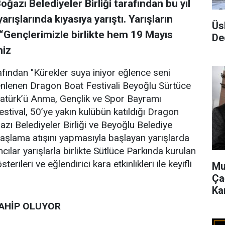
ğazı Belediyeler Birliği tarafından bu yıl
ışlarında kıyasıya yarıştı. Yarışların
Üs
“Gençlerimizle birlikte hem 19 Mayıs
De
miz
rafından "Kürekler suya iniyor eğlence seni
üzenlenen Dragon Boat Festivali Beyoğlu Sürtüce
Atatürk’ü Anma, Gençlik ve Spor Bayramı
tival, 50’ye yakın kulübün katıldığı Dragon
ğazı Belediyeler Birliği ve Beyoğlu Belediye
şlama atışını yapmasıyla başlayan yarışlarda
mcılar yarışlarla birlikte Sütlüce Parkında kurulan
rileri ve eğlendirici kara etkinlikleri ile keyifli
Mu
Ça
Ka
SAHİP OLUYOR