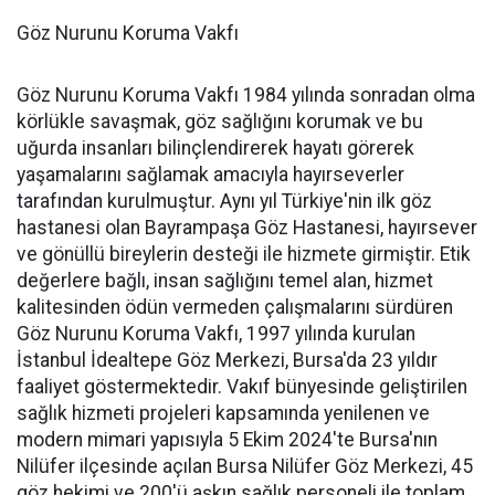
Göz Nurunu Koruma Vakfı
Göz Nurunu Koruma Vakfı 1984 yılında sonradan olma
körlükle savaşmak, göz sağlığını korumak ve bu
uğurda insanları bilinçlendirerek hayatı görerek
yaşamalarını sağlamak amacıyla hayırseverler
tarafından kurulmuştur. Aynı yıl Türkiye'nin ilk göz
hastanesi olan Bayrampaşa Göz Hastanesi, hayırsever
ve gönüllü bireylerin desteği ile hizmete girmiştir. Etik
değerlere bağlı, insan sağlığını temel alan, hizmet
kalitesinden ödün vermeden çalışmalarını sürdüren
Göz Nurunu Koruma Vakfı, 1997 yılında kurulan
İstanbul İdealtepe Göz Merkezi, Bursa'da 23 yıldır
faaliyet göstermektedir. Vakıf bünyesinde geliştirilen
sağlık hizmeti projeleri kapsamında yenilenen ve
modern mimari yapısıyla 5 Ekim 2024'te Bursa'nın
Nilüfer ilçesinde açılan Bursa Nilüfer Göz Merkezi, 45
göz hekimi ve 200'ü aşkın sağlık personeli ile toplam