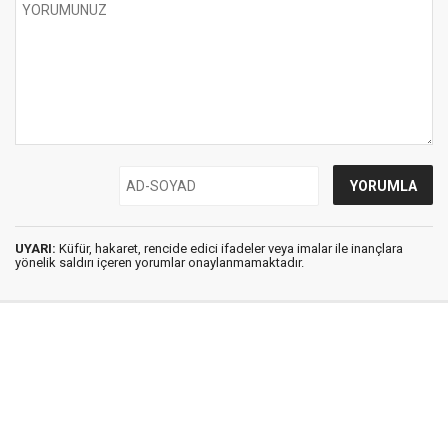
UYARI:
Küfür, hakaret, rencide edici ifadeler veya imalar ile inançlara
yönelik saldırı içeren yorumlar onaylanmamaktadır.
İstanbul Ses © 2009 - 2026 / Tel: 0850 308 54 42
E. Posta: istanbulses@gmail.com