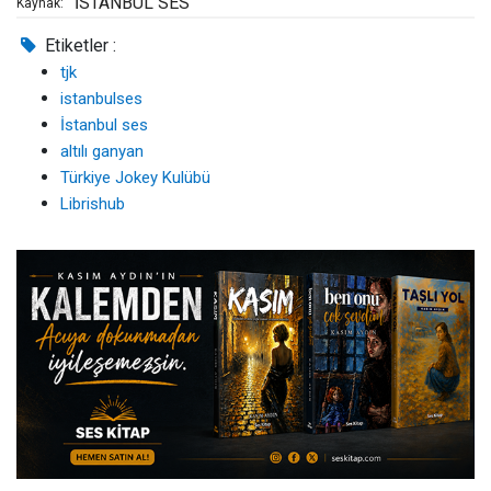
İSTANBUL SES
Kaynak:
Etiketler :
tjk
istanbulses
İstanbul ses
altılı ganyan
Türkiye Jokey Kulübü
Librishub