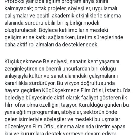
Protokol yalnızca eğitim programlarıyla sınırlı
kalmayacak; ortak projeler, söyleşiler, uygulamalı
çalışmalar ve çeşitli akademik etkinliklerle sinema
alanında sürdürülebilir bir iş birliği modeli
oluşturulacak. Böylece katılımcıların mesleki
gelişimlerine katkı sağlanırken, üretim süreçlerinde
daha aktif rol almaları da desteklenecek.
Küçükçekmece Belediyesi, sanatın kent yaşamını
zenginleştiren en önemli unsurlardan biri olduğu
anlayışıyla kültür ve sanat alanındaki çalışmalarını
kararlılıkla sürdürüyor. Bu vizyon doğrultusunda
hayata geçirilen Küçükçekmece Film Ofisi, İstanbul'da
belediye bünyesinde aktif olarak faaliyet gösteren ilk
film ofisi olma özelliğini taşıyor. Kurulduğu günden bu
yana eğitim programları, atölyeler, sektörün önde
gelen isimleriyle söyleşiler ve mesleki buluşmalar
düzenleyen Film Ofisi, sinema alanında üretim yapan
kişi ve kurumlara destek vermeye devam ediyor.