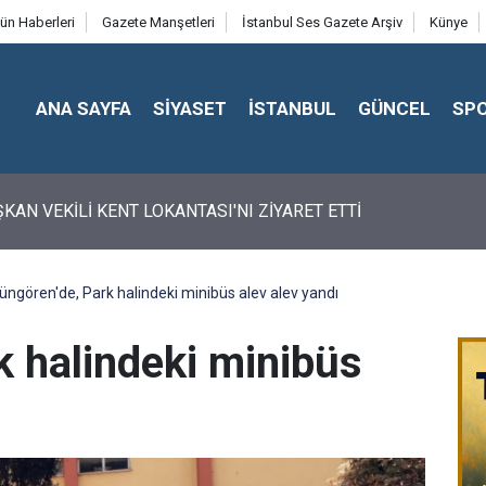
ün Haberleri
Gazete Manşetleri
İstanbul Ses Gazete Arşiv
Künye
ANA SAYFA
SİYASET
İSTANBUL
GÜNCEL
SP
ŞKAN VEKİLİ KENT LOKANTASI'NI ZİYARET ETTİ
üngören'de, Park halindeki minibüs alev alev yandı
k halindeki minibüs