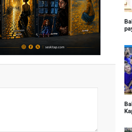
Ba
pa
Ba
Kap