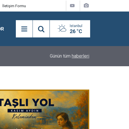
İletişim Formu
İstanbul
OR
26 °C
18:07
Prof. Selahattin Batu Koşusu'nu Syntagma kaza
Günün tüm
haberleri