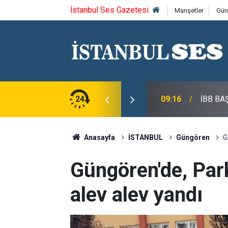
İstanbul Ses Gazetesi
Manşetler
Gün
NUNA ÜNİVERSİTE DESTEĞİ
24
09:16
İBB BA
Anasayfa
İSTANBUL
Güngören
G
Güngören'de, Par
alev alev yandı