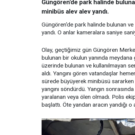
Güngören'de park halinde bulunan
minibüs alev alev yandı.
Güngören'de park halinde bulunan ve u
yandı. O anlar kameralara saniye sani
Olay, geçtiğimiz gün Güngören Merk
bulunan bir okulun yanında meydana g
üzerinde bulunan ve kullanılmayan se
aldı. Yangını gören vatandaşlar hemen 
sürede büyüyerek minibüsü sararken ol
yangını söndürdü. Yangın sonrasında 
yaralanan veya ölen olmadı. Polis ekipl
başlattı. Öte yandan aracın yandığı o 