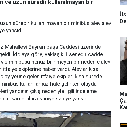
 ve uzun süredir kullanılmayan bir
Üs
De
zun süredir kullanılmayan bir minibüs alev alev
ye yansıdı.
ez Mahallesi Bayrampaşa Caddesi üzerinde
eldi. İddiaya göre, yaklaşık 1 senedir cadde
rvis minibüsü henüz bilinmeyen bir nedenle alev
itfaiye ekiplerine haber verdi. Alevler kısa
ay yerine gelen itfaiye ekipleri kısa sürede
minibüs kullanılamaz hale gelirken olayda
eri yangının çıkış nedeniyle ilgili inceleme
Mu
anlar kameralara saniye saniye yansıdı.
Ça
Ka