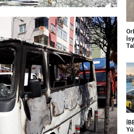
Or
İs
Ta
İB
Yü