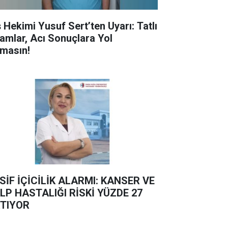
ş Hekimi Yusuf Sert’ten Uyarı: Tatlı
ramlar, Acı Sonuçlara Yol
masın!
SİF İÇİCİLİK ALARMI: KANSER VE
LP HASTALIĞI RİSKİ YÜZDE 27
TIYOR