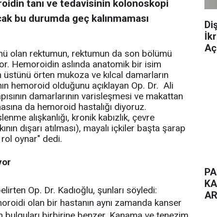
roidin tanı ve tedavisinin kolonoskopi
ncak bu durumda geç kalınmaması
Di
İk
Aç
ümü olan rektumun, rektumun da son bölümü
iyor. Hemoroidin aslında anatomik bir isim
n üstünü örten mukoza ve kılcal damarların
ın hemoroid olduğunu açıklayan Op. Dr. Ali
apısının damarlarının varisleşmesi ve makattan
asına da hemoroid hastalığı diyoruz.
nme alışkanlığı, kronik kabızlık, çevre
kının dışarı atılması), mayalı içkiler başta şarap
 rol oynar" dedi.
yor
PA
KA
rten Op. Dr. Kadıoğlu, şunları söyledi:
AR
moroidi olan bir hastanın aynı zamanda kanser
ğın bulguları birbirine benzer. Kanama ve tenezim