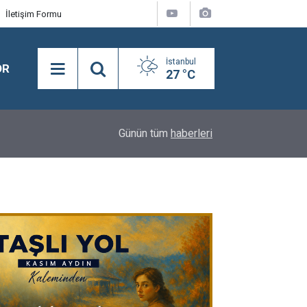
İletişim Formu
İstanbul
OR
27 °C
09:16
İBB BAŞKAN VEKİLİ KENT LOKANTASI'NI ZİYAR
Günün tüm
haberleri