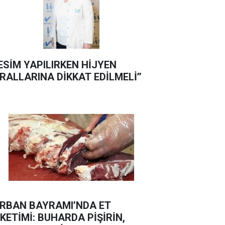
KESİM YAPILIRKEN HİJYEN
RALLARINA DİKKAT EDİLMELİ’’
RBAN BAYRAMI’NDA ET
KETİMİ: BUHARDA PİŞİRİN,