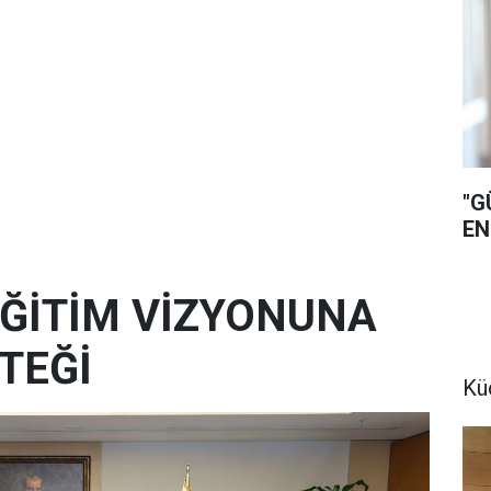
"G
EN
 EĞİTİM VİZYONUNA
TEĞİ
Kü