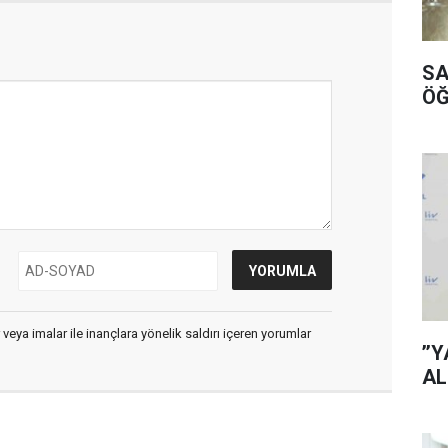
SA
ÖĞ
 veya imalar ile inançlara yönelik saldırı içeren yorumlar
’’
AL