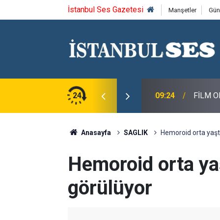
İstanbul Ses Gazetesi
Manşetler
Gün
n, Macit Koper ve Aydın Sayman’a Emek Ödülü
24
09:24
FİLM O
Anasayfa
SAGLIK
Hemoroid orta yaşt
Hemoroid orta ya
görülüyor