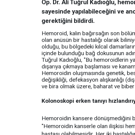
Op. Dr. Ali Tuğrul Kadıoğlu, hemo
sayesinde yapılabileceğini ve a
gerektiğini bildirdi.
Hemoroid, kalın bağırsağın son böl
olan anüsün bir hastalığı olarak bilin
olduğu, bu bölgedeki kılcal damarları
içinde bulunduğu bağ dokusunun adın
Tuğrul Kadıoğlu, "Bu hemoroidlerin y
dışarıya çıkmaya başlaması ve kanam
Hemoroidin oluşmasında genetik, besle
değişikliği, defekasyon alışkanlığı (dış
ve bira olmak üzere, baharat ve biber
Kolonoskopi erken tanıyı hızlandırı
Hemoroidin kansere dönüşmediğini beli
"Hemoroidin kanserle olan ilişkisi he
hastası olabilmesidir. Her iki hastalı