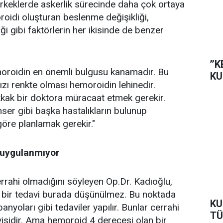
erkeklerde askerlik sürecinde daha çok ortaya
oidi oluşturan beslenme değişikliği,
ği gibi faktörlerin her ikisinde de benzer
’’
moroidin en önemli bulgusu kanamadır. Bu
KU
ızı renkte olması hemoroidin lehinedir.
kak bir doktora müracaat etmek gerekir.
ser gibi başka hastalıkların bulunup
 göre planlamak gerekir."
 uygulanmıyor
rrahi olmadığını söyleyen Op.Dr. Kadıoğlu,
el bir tedavi burada düşünülmez. Bu noktada
KU
banyoları gibi tedaviler yapılır. Bunlar cerrahi
TÜ
visidir. Ama hemoroid 4 derecesi olan bir