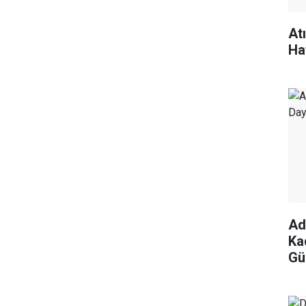
At
Ha
Ad
Ka
Gü