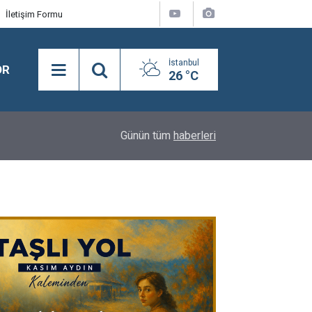
İletişim Formu
İstanbul
OR
26 °C
16:24
BEYLİKDÜZÜ’NDE YAZ SPOR KURSLARI TÜM H
Günün tüm
haberleri