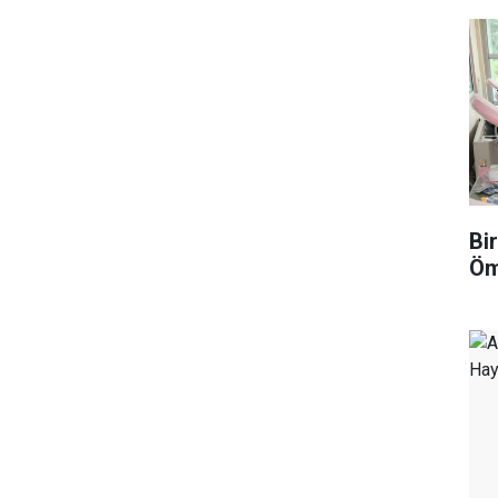
Bi
Öm