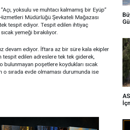
“Açı, yoksulu ve muhtacı kalmamış bir Eyüp”
Bü
 Hizmetleri Müdürlüğü Şevkateli Mağazası
Gü
 tek tespit ediyor. Tespit edilen ihtiyaç
 sıcak yemeği bırakılıyor.
 devam ediyor. İftara az bir süre kala ekipler
 tespit edilen adreslere tek tek giderek,
ogo bulunmayan poşetlere koydukları sıcak
inin o sırada evde olmaması durumunda ise
AS
İç