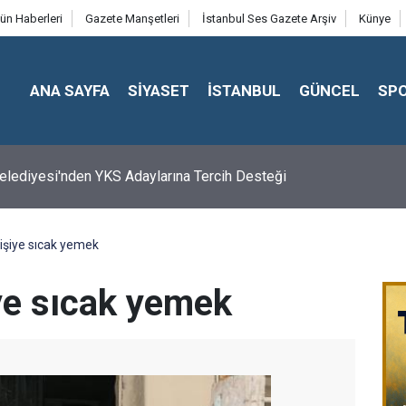
ün Haberleri
Gazete Manşetleri
İstanbul Ses Gazete Arşiv
Künye
ANA SAYFA
SİYASET
İSTANBUL
GÜNCEL
SP
 Belediyesi'nden YKS Adaylarına Tercih Desteği
işiye sıcak yemek
ye sıcak yemek