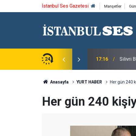
İstanbul Ses Gazetesi
Manşetler
Gün
u Syntagma kazandı
24
17:16
Silivri
Anasayfa
YURT HABER
Her gün 240 k
Her gün 240 kişi