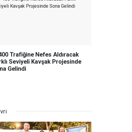
400 Trafiğine Nefes Aldıracak
rklı Seviyeli Kavşak Projesinde
na Gelindi
ivri