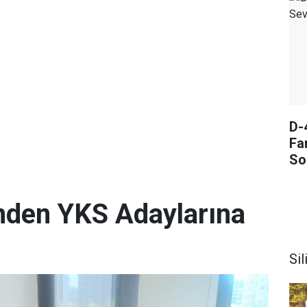
D-
Fa
So
i'nden YKS Adaylarına
Sil