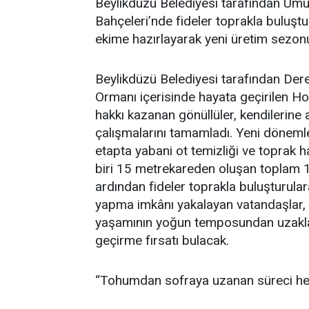
Beylikdüzü Belediyesi tarafından Um
Bahçeleri’nde fideler toprakla buluştu
ekime hazırlayarak yeni üretim sezonun
Beylikdüzü Belediyesi tarafından De
Ormanı içerisinde hayata geçirilen H
hakkı kazanan gönüllüler, kendilerine 
çalışmalarını tamamladı. Yeni dönemle 
etapta yabani ot temizliği ve toprak h
biri 15 metrekareden oluşan toplam 1
ardından fideler toprakla buluşturular
yapma imkânı yakalayan vatandaşlar, h
yaşamının yoğun temposundan uzaklaş
geçirme fırsatı bulacak.
“Tohumdan sofraya uzanan süreci hep