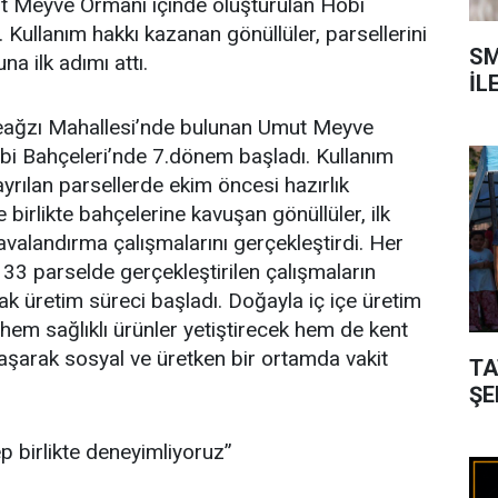
ut Meyve Ormanı içinde oluşturulan Hobi
. Kullanım hakkı kazanan gönüllüler, parsellerini
SM
a ilk adımı attı.
İL
reağzı Mahallesi’nde bulunan Umut Meyve
obi Bahçeleri’nde 7.dönem başladı. Kullanım
ayrılan parsellerde ekim öncesi hazırlık
birlikte bahçelerine kavuşan gönüllüler, ilk
avalandırma çalışmalarını gerçekleştirdi. Her
33 parselde gerçekleştirilen çalışmaların
ak üretim süreci başladı. Doğayla iç içe üretim
em sağlıklı ürünler yetiştirecek hem de kent
arak sosyal ve üretken bir ortamda vakit
TA
ŞE
 birlikte deneyimliyoruz”