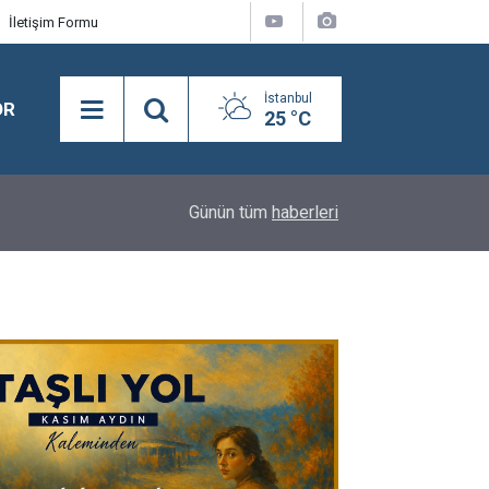
İletişim Formu
İstanbul
OR
25 °C
18:16
Y.A.A.Y.D. Derneği Koşusu’nda birinciliğe Kral Sul
Günün tüm
haberleri