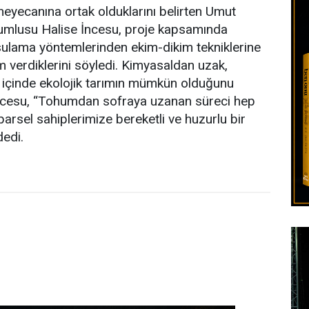
eyecanına ortak olduklarını belirten Umut
umlusu Halise İncesu, proje kapsamında
 sulama yöntemlerinden ekim-dikim tekniklerine
 verdiklerini söyledi. Kimyasaldan uzak,
t içinde ekolojik tarımın mümkün olduğunu
İncesu, “Tohumdan sofraya uzanan süreci hep
parsel sahiplerimize bereketli ve huzurlu bir
dedi.