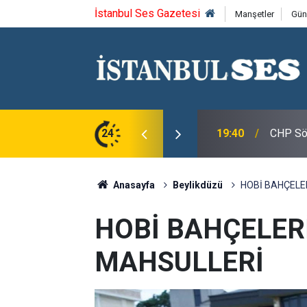
İstanbul Ses Gazetesi
Manşetler
Gün
roğlu, CHP Spor Kurulu Üyeleri ile Bir Araya
24
19:40
CHP Söz
Anasayfa
Beylikdüzü
HOBİ BAHÇELE
HOBİ BAHÇELER
MAHSULLERİ