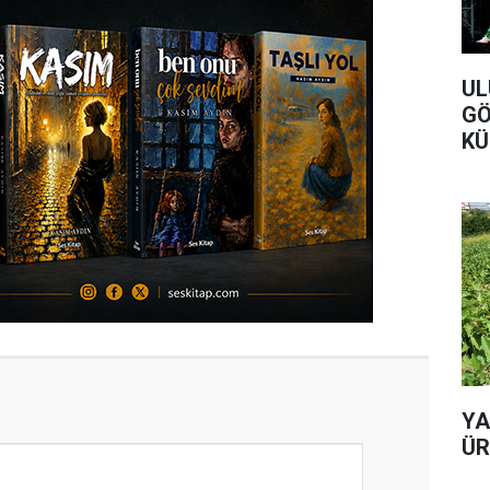
UL
GÖ
KÜ
YA
ÜR