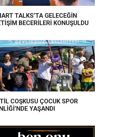
ART TALKS’TA GELECEĞİN
ETİŞİM BECERİLERİ KONUŞULDU
TİL COŞKUSU ÇOCUK SPOR
NLİĞİ’NDE YAŞANDI