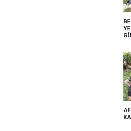
BE
YE
GÜ
AF
KA