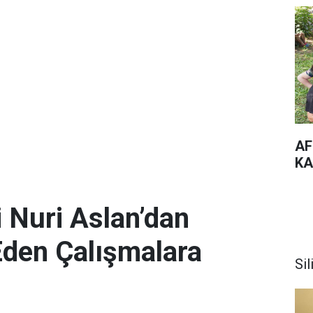
AF
KA
 Nuri Aslan’dan
Eden Çalışmalara
Sil