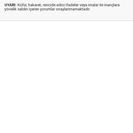
UYARI:
Küfür, hakaret, rencide edici ifadeler veya imalar ile inançlara
yönelik saldırı içeren yorumlar onaylanmamaktadır.
İstanbul Ses © 2009 - 2026 / Tel: 0850 308 54 42
E. Posta: istanbulses@gmail.com
İstanbul Ses Gazetesi
Künye
İletişim
Günün Haberleri
Gazete Manşetleri
Gizlilik İlkeleri
Sitene Ekle