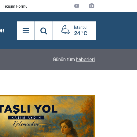
İletişim Formu
İstanbul
OR
24 °C
16:24
BEYLİKDÜZÜ’NDE YAZ SPOR KURSLARI TÜM H
Günün tüm
haberleri