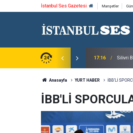
İstanbul Ses Gazetesi
Manşetler
Gün
u Syntagma kazandı
24
17:16
Silivri
Anasayfa
YURT HABER
İBB'Lİ SPOR
İBB'Lİ SPORCUL