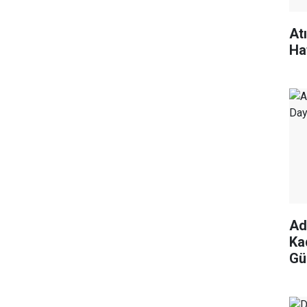
At
Ha
Ad
Ka
Gü