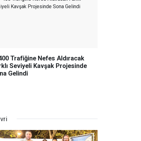
400 Trafiğine Nefes Aldıracak
rklı Seviyeli Kavşak Projesinde
na Gelindi
ivri