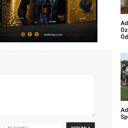
Ad
Öz
Öd
Ad
Sp