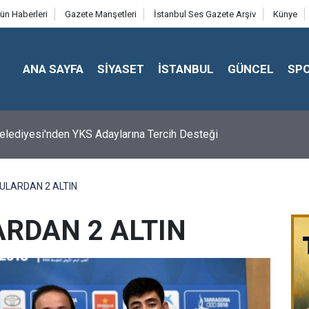
ün Haberleri
Gazete Manşetleri
İstanbul Ses Gazete Arşiv
Künye
ANA SAYFA
SİYASET
İSTANBUL
GÜNCEL
SP
 Belediyesi'nden YKS Adaylarına Tercih Desteği
CULARDAN 2 ALTIN
ARDAN 2 ALTIN