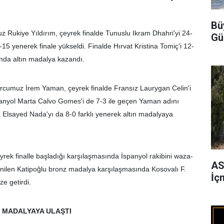
Bü
 Rukiye Yıldırım, çeyrek finalde Tunuslu Ikram Dhahri'yi 24-
Gü
-15 yenerek finale yükseldi. Finalde Hırvat Kristina Tomiç'i 12-
nda altın madalya kazandı.
orcumuz İrem Yaman, çeyrek finalde Fransız Laurygan Celin'i
İspanyol Marta Calvo Gomes'i de 7-3 ile geçen Yaman adını
a Elsayed Nada'yı da 8-0 farklı yenerek altın madalyaya
yrek finalle başladığı karşılaşmasında İspanyol rakibini waza-
AS
 yenilen Katipoğlu bronz madalya karşılaşmasında Kosovalı F.
İç
e getirdi.
 MADALYAYA ULAŞTI