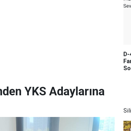
D-
Fa
So
i'nden YKS Adaylarına
Sil