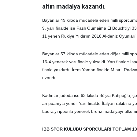
altın madalya kazandı.
Bayanlar 49 kiloda mücadele eden milli sporcumuz
9, yarı finalde ise Faslı Oumaima El Bouchti'yi 33
11 yenen Rukiye Yıldırım 2018 Akdeniz Oyunları'
Bayanlar 57 kiloda mücadele eden diğer milli sp
16-4 yenerek yarı finale yükseldi. Yarı finalde 
finale yazdırdı. İrem Yaman finalde Mısırlı Radw
uzandı.
Kadınlar judoda ise 63 kiloda Büşra Katipoğlu, çe
ari puanıyla yendi. Yarı finalde İtalyan rakibine
Laura’yı ipponla yenerek bronz madalyayı ülkemiz
İBB SPOR KULÜBÜ SPORCULARI TOPLAM 13