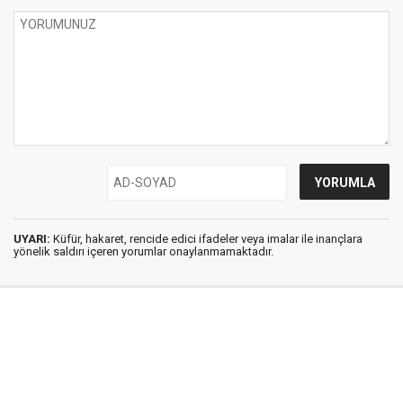
UYARI:
Küfür, hakaret, rencide edici ifadeler veya imalar ile inançlara
yönelik saldırı içeren yorumlar onaylanmamaktadır.
İstanbul Ses © 2009 - 2026 / Tel: 0850 308 54 42
E. Posta: istanbulses@gmail.com