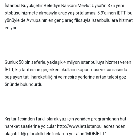
İstanbul Büyükşehir Belediye Başkanı Mevlüt Uysal’ın 375 yeni
otobüsü hizmete almasıyla araç yaş ortalaması 5.9’a inen İETT, bu
yönüyle de Avrupa’nın en genç araç filosuyla İstanbullulara hizmet
ediyor.
Günlük 50 bin seferle, yaklaşık 4 milyon İstanbulluya hizmet veren
İETT, kış tarifesine geçerken okulların kapanması ve sonrasında
başlayan tatil hareketliliğini ve mesire yerlerine artan talebi göz
önünde bulundurdu.
Kış tarifesinden farklı olarak yaz için yeniden programlanan hat-
hareket saatlerine yolcular http://www.iett.istanbul adresinden
ulaşabildiği gibi akıllı telefonlarda yer alan ‘MOBİETT’