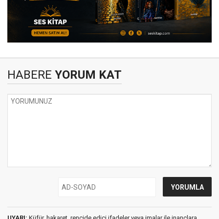
HABERE
YORUM KAT
UYARI:
Küfür, hakaret, rencide edici ifadeler veya imalar ile inançlara