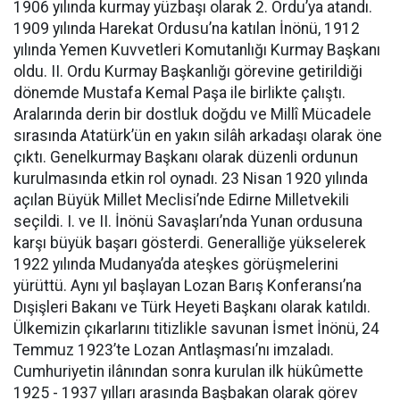
1906 yılında kurmay yüzbaşı olarak 2. Ordu’ya atandı.
1909 yılında Harekat Ordusu’na katılan İnönü, 1912
yılında Yemen Kuvvetleri Komutanlığı Kurmay Başkanı
oldu. II. Ordu Kurmay Başkanlığı görevine getirildiği
dönemde Mustafa Kemal Paşa ile birlikte çalıştı.
Aralarında derin bir dostluk doğdu ve Millî Mücadele
sırasında Atatürk’ün en yakın silâh arkadaşı olarak öne
çıktı. Genelkurmay Başkanı olarak düzenli ordunun
kurulmasında etkin rol oynadı. 23 Nisan 1920 yılında
açılan Büyük Millet Meclisi’nde Edirne Milletvekili
seçildi. I. ve II. İnönü Savaşları’nda Yunan ordusuna
karşı büyük başarı gösterdi. Generalliğe yükselerek
1922 yılında Mudanya’da ateşkes görüşmelerini
yürüttü. Aynı yıl başlayan Lozan Barış Konferansı’na
Dışişleri Bakanı ve Türk Heyeti Başkanı olarak katıldı.
Ülkemizin çıkarlarını titizlikle savunan İsmet İnönü, 24
Temmuz 1923’te Lozan Antlaşması’nı imzaladı.
Cumhuriyetin ilânından sonra kurulan ilk hükûmette
1925 - 1937 yılları arasında Başbakan olarak görev