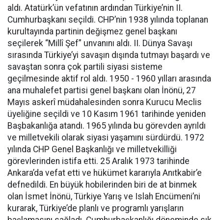
aldı. Atatürk’ün vefatının ardından Türkiye’nin II.
Cumhurbaşkanı seçildi. CHP’nin 1938 yılında toplanan
kurultayında partinin değişmez genel başkanı
seçilerek “Millî Şef” unvanını aldı. II. Dünya Savaşı
sırasında Türkiye’yi savaşın dışında tutmayı başardı ve
savaştan sonra çok partili siyasi sisteme
geçilmesinde aktif rol aldı. 1950 - 1960 yılları arasında
ana muhalefet partisi genel başkanı olan İnönü, 27
Mayıs askerî müdahalesinden sonra Kurucu Meclis
üyeliğine seçildi ve 10 Kasım 1961 tarihinde yeniden
Başbakanlığa atandı. 1965 yılında bu görevden ayrıldı
ve milletvekili olarak siyasi yaşamını sürdürdü. 1972
yılında CHP Genel Başkanlığı ve milletvekilliği
görevlerinden istifa etti. 25 Aralık 1973 tarihinde
Ankara’da vefat etti ve hükümet kararıyla Anıtkabir’e
defnedildi. En büyük hobilerinden biri de at binmek
olan İsmet İnönü, Türkiye Yarış ve Islah Encümeni’ni
kurarak, Türkiye’de planlı ve programlı yarışların