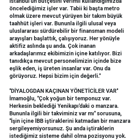
İstanbul'un bütçesini verimli kullandığımızda
öncelediğimiz işler var. Tabii ki başta metro
olmak üzere mevcut yürüyen bir takım büyük
taahhüt işleri var. Bununla ilgili ulusal veya
uluslararası sürdürebilir bir finansman modeli
arayışları başlattık, çalışıyoruz. Her yönüyle
aktifiz aslında şu anda. Çok inanan
arkadaşlarımız ekibimizin içine katılıyor. Bizi
tanıdıkça mevcut personelimizin içinde bize
eşlik eden, iş üreten insanlar var. Onu da
görüyoruz. Hepsi bizim için değerli.''
''DİYALOGDAN KAÇINAN YÖNETİCİLER VAR''
İmamoğlu, ''Çok yoğun bir temponuz var.
Herkesin beklediği Yenikapı'daki o manzara.
Bununla ilgili bir takviminiz var mı'' sorusuna,
''İşin içine İBB iştiraklerini katmadan bir manzara
sergileyemiyorsunuz. Şu anda iştiraklerin
istediğimiz sisteme dahil olma pozisyonu yok.