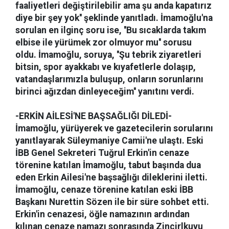
faaliyetleri değiştirilebilir ama şu anda kapatırız
diye bir şey yok'' şeklinde yanıtladı. İmamoğlu'na
sorulan en ilginç soru ise, ''Bu sıcaklarda takım
elbise ile yürümek zor olmuyor mu'' sorusu
oldu. İmamoğlu, soruya, ''Şu tebrik ziyaretleri
bitsin, spor ayakkabı ve kıyafetlerle dolaşıp,
vatandaşlarımızla buluşup, onların sorunlarını
birinci ağızdan dinleyeceğim'' yanıtını verdi.
-ERKİN AİLESİ'NE BAŞSAĞLIĞI DİLEDİ-
İmamoğlu, yürüyerek ve gazetecilerin sorularını
yanıtlayarak Süleymaniye Camii'ne ulaştı. Eski
İBB Genel Sekreteri Tuğrul Erkin'in cenaze
törenine katılan İmamoğlu, tabut başında dua
eden Erkin Ailesi'ne başsağlığı dileklerini iletti.
İmamoğlu, cenaze törenine katılan eski İBB
Başkanı Nurettin Sözen ile bir süre sohbet etti.
Erkin'in cenazesi, öğle namazının ardından
kılınan cenaze namazı sonrasında Zincirlkuyu