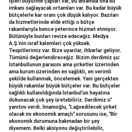
İşleri büyütme çapları var, bu anlamda ona bu
imkanı sağlayacak ortamları var. Bu kadar büyük
bütçelerle kar oranı çok düşük kalıyor. Bazıları
da hizmetlerinde elde ettiği o bütçe
rakamlarıyla bence yeterince hizmet etmiyor.
Bütünüyle bunları revize edeceğiz. Medya
A.Ş.'nin israf kalemleri çok yüksek.
Tespitlerimiz var. Bize uyarılar, ihbarlar geliyor.
Tümünü değerlendireceğiz. Bizim derdimiz şu:
İstanbullunun parasını ama şirketler üzerinden
ama kurum üzerinden en sağlıklı, en verimli
şekilde kullanmak, öncelemek. Yani gerçekten
büyük rakamlar büyük bütçeler var. Bu bütçeler
sağlıklı kullanıldığında İstanbul'un hayatına
dokunacak çok şey üretebiliriz. Derdimiz o''
yanıtını verdi. İmamoğlu, ''Lağvedilecek şirket
olacak mı ekonomik amaçlı'' sorusunu ise, ''Bir
ekonomik durumuna bakmadan bir şey
diyemem. Belki aksiyonu değiştirilebilir,