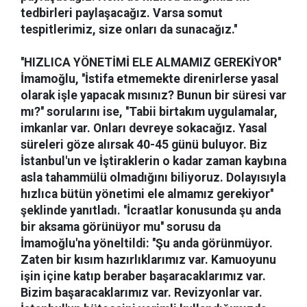
tedbirleri paylaşacağız. Varsa somut
tespitlerimiz, size onları da sunacağız.''
''HIZLICA YÖNETİMİ ELE ALMAMIZ GEREKİYOR''
İmamoğlu, ''İstifa etmemekte direnirlerse yasal
olarak işle yapacak mısınız? Bunun bir süresi var
mı?'' sorularını ise, ''Tabii birtakım uygulamalar,
imkanlar var. Onları devreye sokacağız. Yasal
süreleri göze alırsak 40-45 günü buluyor. Biz
İstanbul'un ve İştiraklerin o kadar zaman kaybına
asla tahammülü olmadığını biliyoruz. Dolayısıyla
hızlıca bütün yönetimi ele almamız gerekiyor''
şeklinde yanıtladı. ''İcraatlar konusunda şu anda
bir aksama görünüyor mu'' sorusu da
İmamoğlu'na yöneltildi: ''Şu anda görünmüyor.
Zaten bir kısım hazırlıklarımız var. Kamuoyunu
işin içine katıp beraber başaracaklarımız var.
Bizim başaracaklarımız var. Revizyonlar var.