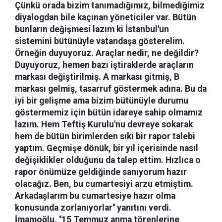
Çünkü orada bizim tanımadığımız, bilmediğimiz
diyalogdan bile kaçınan yöneticiler var. Bütün
bunların değişmesi lazım ki İstanbul'un
sistemini bütünüyle vatandaşa gösterelim.
Örneğin duyuyoruz. Araçlar nedir, ne değildir?
Duyuyoruz, hemen bazı iştiraklerde araçların
markası değiştirilmiş. A markası gitmiş, B
markası gelmiş, tasarruf göstermek adına. Bu da
iyi bir gelişme ama bizim bütünüyle durumu
göstermemiz için bütün idareye sahip olmamız
lazım. Hem Teftiş Kurulu'nu devreye sokarak
hem de bütün birimlerden sıkı bir rapor talebi
yaptım. Geçmişe dönük, bir yıl içerisinde nasıl
değişiklikler olduğunu da talep ettim. Hızlıca o
rapor önümüze geldiğinde sanıyorum hazır
olacağız. Ben, bu cumartesiyi arzu etmiştim.
Arkadaşlarım bu cumartesiye hazır olma
konusunda zorlanıyorlar'' yanıtını verdi.
İmamoğlu, ''15 Temmuz anma törenlerine