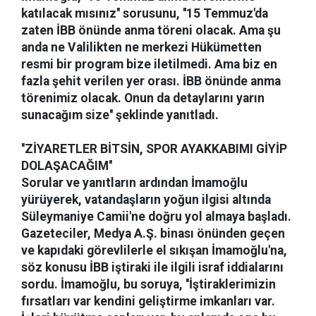
katılacak mısınız'' sorusunu, ''15 Temmuz'da
zaten İBB önünde anma töreni olacak. Ama şu
anda ne Valilikten ne merkezi Hükümetten
resmi bir program bize iletilmedi. Ama biz en
fazla şehit verilen yer orası. İBB önünde anma
törenimiz olacak. Onun da detaylarını yarın
sunacağım size'' şeklinde yanıtladı.
''ZİYARETLER BİTSİN, SPOR AYAKKABIMI GİYİP
DOLAŞACAĞIM''
Sorular ve yanıtların ardından İmamoğlu
yürüyerek, vatandaşların yoğun ilgisi altında
Süleymaniye Camii'ne doğru yol almaya başladı.
Gazeteciler, Medya A.Ş. binası önünden geçen
ve kapıdaki görevlilerle el sıkışan İmamoğlu'na,
söz konusu İBB iştiraki ile ilgili israf iddialarını
sordu. İmamoğlu, bu soruya, ''İştiraklerimizin
fırsatları var kendini geliştirme imkanları var.