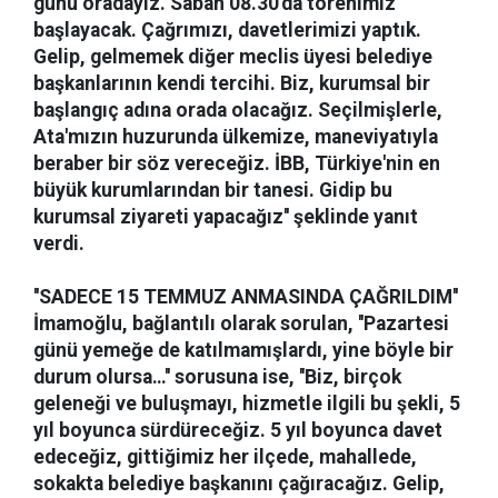
günü oradayız. Sabah 08.30'da törenimiz
başlayacak. Çağrımızı, davetlerimizi yaptık.
Gelip, gelmemek diğer meclis üyesi belediye
başkanlarının kendi tercihi. Biz, kurumsal bir
başlangıç adına orada olacağız. Seçilmişlerle,
Ata'mızın huzurunda ülkemize, maneviyatıyla
beraber bir söz vereceğiz. İBB, Türkiye'nin en
büyük kurumlarından bir tanesi. Gidip bu
kurumsal ziyareti yapacağız'' şeklinde yanıt
verdi.
''SADECE 15 TEMMUZ ANMASINDA ÇAĞRILDIM''
İmamoğlu, bağlantılı olarak sorulan, ''Pazartesi
günü yemeğe de katılmamışlardı, yine böyle bir
durum olursa…'' sorusuna ise, ''Biz, birçok
geleneği ve buluşmayı, hizmetle ilgili bu şekli, 5
yıl boyunca sürdüreceğiz. 5 yıl boyunca davet
edeceğiz, gittiğimiz her ilçede, mahallede,
sokakta belediye başkanını çağıracağız. Gelip,