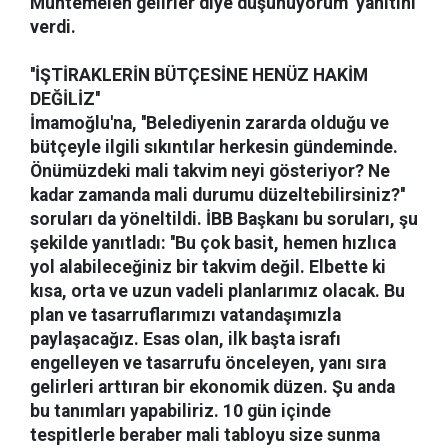
Muhtemelen gelirler diye düşünüyorum'' yanıtını
verdi.
''İŞTİRAKLERİN BÜTÇESİNE HENÜZ HAKİM
DEĞİLİZ''
İmamoğlu'na, ''Belediyenin zararda olduğu ve
bütçeyle ilgili sıkıntılar herkesin gündeminde.
Önümüzdeki mali takvim neyi gösteriyor? Ne
kadar zamanda mali durumu düzeltebilirsiniz?''
soruları da yöneltildi. İBB Başkanı bu soruları, şu
şekilde yanıtladı: ''Bu çok basit, hemen hızlıca
yol alabileceğiniz bir takvim değil. Elbette ki
kısa, orta ve uzun vadeli planlarımız olacak. Bu
plan ve tasarruflarımızı vatandaşımızla
paylaşacağız. Esas olan, ilk başta israfı
engelleyen ve tasarrufu önceleyen, yanı sıra
gelirleri arttıran bir ekonomik düzen. Şu anda
bu tanımları yapabiliriz. 10 gün içinde
tespitlerle beraber mali tabloyu size sunma