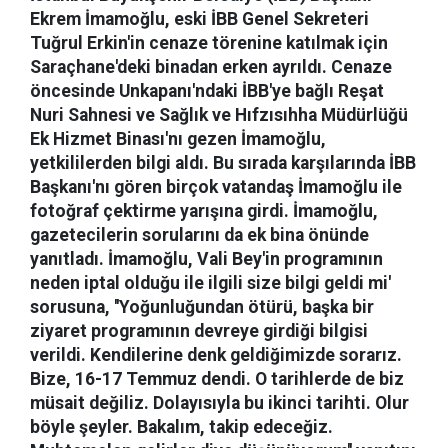
Ekrem İmamoğlu, eski İBB Genel Sekreteri
Tuğrul Erkin'in cenaze törenine katılmak için
Saraçhane'deki binadan erken ayrıldı. Cenaze
öncesinde Unkapanı'ndaki İBB'ye bağlı Reşat
Nuri Sahnesi ve Sağlık ve Hıfzısıhha Müdürlüğü
Ek Hizmet Binası'nı gezen İmamoğlu,
yetkililerden bilgi aldı. Bu sırada karşılarında İBB
Başkanı'nı gören birçok vatandaş İmamoğlu ile
fotoğraf çektirme yarışına girdi. İmamoğlu,
gazetecilerin sorularını da ek bina önünde
yanıtladı. İmamoğlu, Vali Bey'in programının
neden iptal olduğu ile ilgili size bilgi geldi mi'
sorusuna, ''Yoğunluğundan ötürü, başka bir
ziyaret programının devreye girdiği bilgisi
verildi. Kendilerine denk geldiğimizde sorarız.
Bize, 16-17 Temmuz dendi. O tarihlerde de biz
müsait değiliz. Dolayısıyla bu ikinci tarihti. Olur
böyle şeyler. Bakalım, takip edeceğiz.