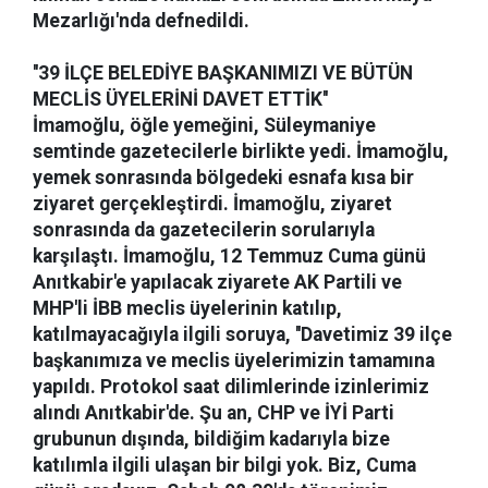
Mezarlığı'nda defnedildi.
''39 İLÇE BELEDİYE BAŞKANIMIZI VE BÜTÜN
MECLİS ÜYELERİNİ DAVET ETTİK''
İmamoğlu, öğle yemeğini, Süleymaniye
semtinde gazetecilerle birlikte yedi. İmamoğlu,
yemek sonrasında bölgedeki esnafa kısa bir
ziyaret gerçekleştirdi. İmamoğlu, ziyaret
sonrasında da gazetecilerin sorularıyla
karşılaştı. İmamoğlu, 12 Temmuz Cuma günü
Anıtkabir'e yapılacak ziyarete AK Partili ve
MHP'li İBB meclis üyelerinin katılıp,
katılmayacağıyla ilgili soruya, ''Davetimiz 39 ilçe
başkanımıza ve meclis üyelerimizin tamamına
yapıldı. Protokol saat dilimlerinde izinlerimiz
alındı Anıtkabir'de. Şu an, CHP ve İYİ Parti
grubunun dışında, bildiğim kadarıyla bize
katılımla ilgili ulaşan bir bilgi yok. Biz, Cuma