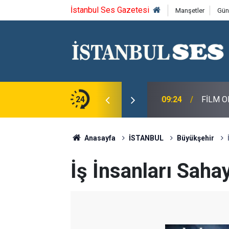
İstanbul Ses Gazetesi
Manşetler
Gün
n, Macit Koper ve Aydın Sayman’a Emek Ödülü
24
09:24
FİLM O
Anasayfa
İSTANBUL
Büyükşehir
İş İnsanları Saha