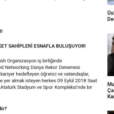
Üs
De
!
RKET SAHİPLERİ ESNAFLA BULUŞUYOR!
ish Organizasyon iş birliğinde
peed Networking Dünya Rekor Denemesi
 kariyer hedefleyen öğrenci ve vatandaşlar,
 ve yer almak isteyen herkes 09 Eylül 2018 Saat
Mu
- Atatürk Stadyum ve Spor Kompleksi’nde bir
Ça
Ka
ir?