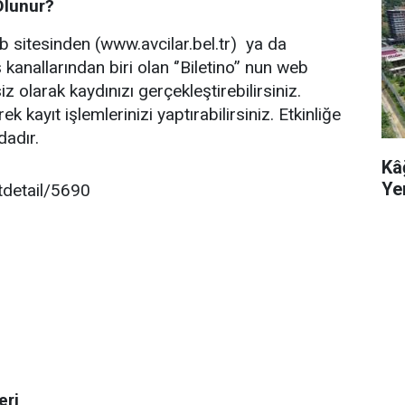
Olunur?
eb sitesinden (www.avcilar.bel.tr) ya da
ş kanallarından biri olan ‘’Biletino’’ nun web
z olarak kaydınızı gerçekleştirebilirsiniz.
k kayıt işlemlerinizi yaptırabilirsiniz. Etkinliğe
dadır.
Kâ
Ye
tdetail/5690
eri