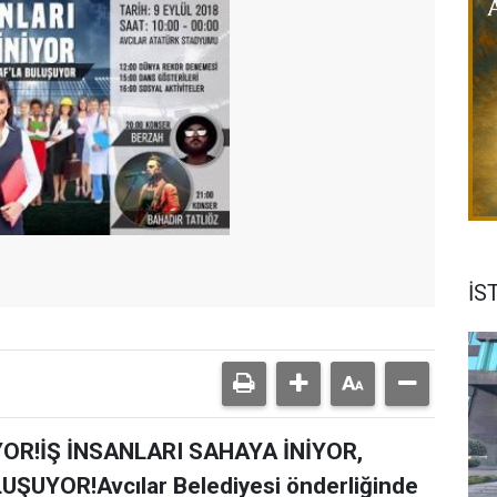
İS
OR!İŞ İNSANLARI SAHAYA İNİYOR,
ŞUYOR!Avcılar Belediyesi önderliğinde