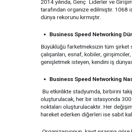
2014 yılında, Genç Liderler ve Girişi
tarafından organize edilmiştir. 1068 i
dünya rekorunu kırmıştır.
Business Speed Networking Dün
Büyüklüğü farketmeksizin tüm şirket sa
çalışanları, esnaf, kobiler, girişimcile
genişletmek isteyen, kendini iş dünyas
Business Speed Networking Nası
Bu etkinlikte stadyumda, birbirini tak
oluşturulacak, her bir istasyonda 300 iş
noktaları oluşturulacaktır. Her deği
hareket ederken diğerleri ise sabit kal
Organizasyonun kayıt sırasına göre ha