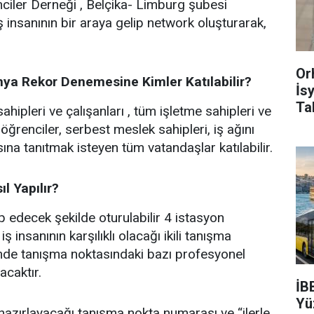
mciler Derneği , Belçika- Limburg şubesi
ş insanının bir araya gelip network oluşturarak,
Or
ya Rekor Denemesine Kimler Katılabilir?
İs
Ta
hipleri ve çalışanları , tüm işletme sahipleri ve
r, öğrenciler, serbest meslek sahipleri, iş ağını
ına tanıtmak isteyen tüm vatandaşlar katılabilir.
l Yapılır?
ip edecek şekilde oturulabilir 4 istasyon
 insanının karşılıklı olacağı ikili tanışma
şimde tanışma noktasındaki bazı profesyonel
acaktır.
İB
Yü
zırlayacağı tanışma nokta numarası ve “ilerle