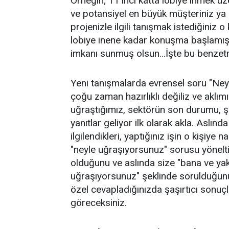
Örneğin; 11'inci katta lobiye inmek üze
ve potansiyel en büyük müşteriniz ya 
projenizle ilgili tanışmak istediğiniz 
lobiye inene kadar konuşma başlamış 
imkanı sunmuş olsun...İşte bu benze
Yeni tanışmalarda evrensel soru "Ney
çoğu zaman hazırlıklı değiliz ve aklım
uğraştığımız, sektörün son durumu, şık
yanıtlar geliyor ilk olarak akla. Aslınd
ilgilendikleri, yaptığınız işin o kişiye 
"neyle uğraşıyorsunuz" sorusu yönel
olduğunu ve aslında size "bana ve ya
uğraşıyorsunuz" şeklinde sorulduğun
özel cevapladığınızda şaşırtıcı sonuçl
göreceksiniz.