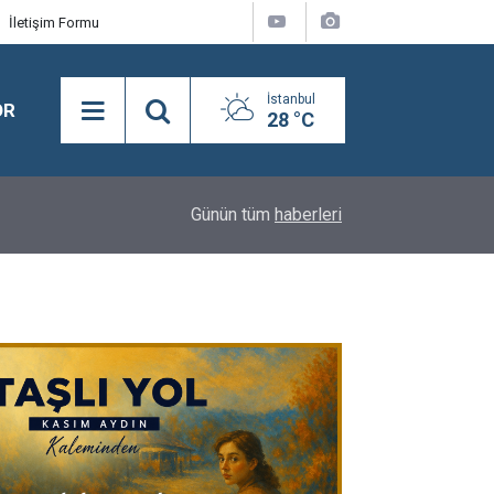
İletişim Formu
İstanbul
OR
28 °C
09:16
İBB BAŞKAN VEKİLİ KENT LOKANTASI'NI ZİYAR
Günün tüm
haberleri