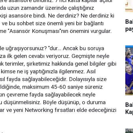
re asansöre bindiniz. 7'nci katta kapılar açıldı
da uzun zamandır üzerinde çalıştığınız
o kişi asansöre bindi. Ne derdiniz? Ne derdiniz ki
Ba
ve bu sohbet size önemli yeni bir bağlantı
pa
tme "Asansör Konuşması"nın önemini vurgular.
le uğraşıyorsunuz? "dur... Ancak bu soruya
ıza ilk gelen cevabı veriyoruz. Geçmişte neyle
 terimler, şirketimiz hakkında genel bilgiler gibi
a kimse ne iş yaptığınızla ilgilenmez. Asıl
nasıl fayda sağlayabileceğidir. Dolayısıyla size
tildiğinde, maksimum 45-60 saniye süreniz
kın çevreme fayda sağlayabilecek neyle
u düşünmelisiniz. Böyle düşünüp, o duruma
Ba
ar ve yeni Networking fırsatları elde edeceğinizi
Kap