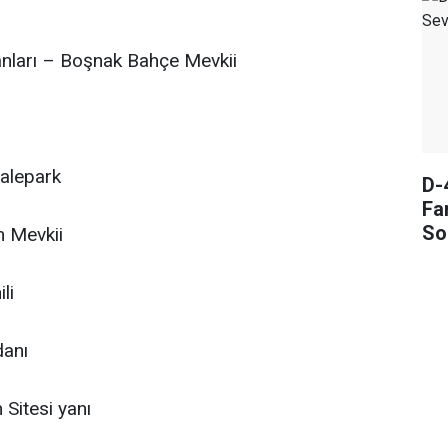
anları – Boşnak Bahçe Mevkii
alepark
D-
Fa
So
n Mevkii
li
danı
Sitesi yanı