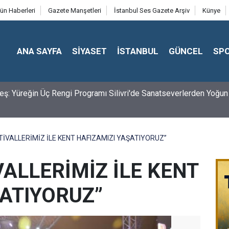
ün Haberleri
Gazete Manşetleri
İstanbul Ses Gazete Arşiv
Künye
ANA SAYFA
SİYASET
İSTANBUL
GÜNCEL
SP
YUNCA MAHALLELERDE GECE İLAÇLAMASI YAPILIYOR
STİVALLERİMİZ İLE KENT HAFIZAMIZI YAŞATIYORUZ”
VALLERİMİZ İLE KENT
ŞATIYORUZ”