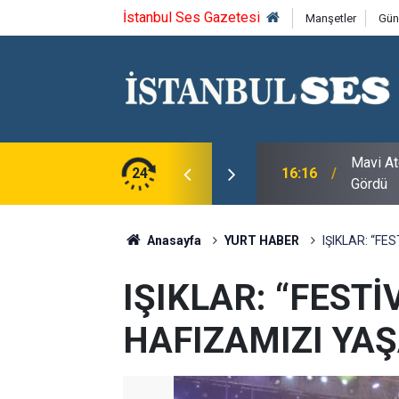
İstanbul Ses Gazetesi
Manşetler
Gün
gramı Silivri'de Sanatseverlerden Yoğun İlgi
24
15:14
YAZ BO
Anasayfa
YURT HABER
IŞIKLAR: “FE
IŞIKLAR: “FESTİ
HAFIZAMIZI YA