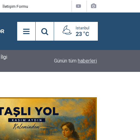
İletişim Formu
İstanbul
OR
23 °C
14:56
Topatan Kavunu ve Selimpaşa'nın Meşhur Bamya
Günün tüm
haberleri