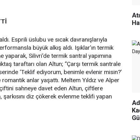
At
Tİ
Ha
dı. Esprili üslubu ve sıcak davranışlarıyla
rformansla büyük alkış aldı. Işıklar’ın termik
e yaparak, Silivri’de termik santral yapımına
taş taraftarı olan Altun; “Çarşı termik santrale
serinde ‘Teklif ediyorum, benimle evlenir misin?’
ifte romantik anlar yaşattı. Meltem Yıldız ve Alper
çiftini sahneye davet eden Altun, çiftlere
, şarkısını diz çökerek evlenme teklifi yapan
Ad
Ka
Gü