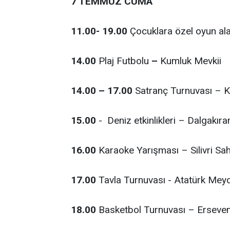
7 TEMMUZ CUMA
11.00- 19.00
Çocuklara özel oyun al
14.00
Plaj Futbolu
–
Kumluk Mevkii
14.00 – 17.00
Satranç Turnuvası – K
15.00
- Deniz etkinlikleri – Dalgakıra
16.00
Karaoke Yarışması – Silivri Sahi
17.00
Tavla Turnuvası - Atatürk Mey
18.00
Basketbol Turnuvası – Erseven 