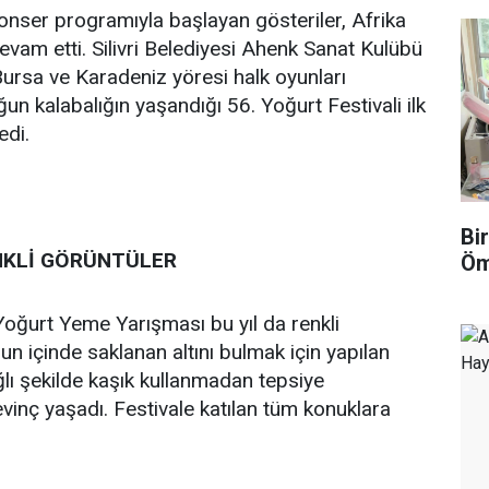
nser programıyla başlayan gösteriler, Afrika
am etti. Silivri Belediyesi Ahenk Sanat Kulübü
 Bursa ve Karadeniz yöresi halk oyunları
ğun kalabalığın yaşandığı 56. Yoğurt Festivali ilk
edi.
Bi
NKLİ GÖRÜNTÜLER
Öm
l Yoğurt Yeme Yarışması bu yıl da renkli
n içinde saklanan altını bulmak için yapılan
ğlı şekilde kaşık kullanmadan tepsiye
sevinç yaşadı. Festivale katılan tüm konuklara