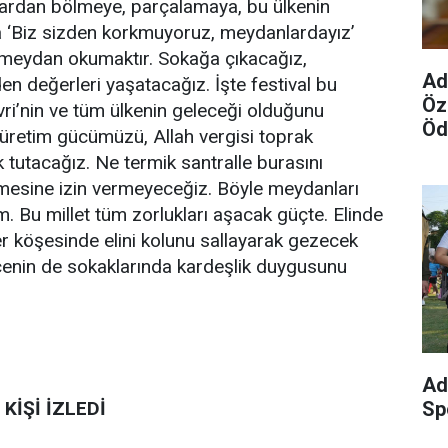
şardan bölmeye, parçalamaya, bu ülkenin
 ‘Biz sizden korkmuyoruz, meydanlardayız’
 meydan okumaktır. Sokağa çıkacağız,
Ad
en değerleri yaşatacağız. İşte festival bu
Öz
vri’nin ve tüm ülkenin geleceği olduğunu
Öd
e üretim gücümüzü, Allah vergisi toprak
k tutacağız. Ne termik santralle burasını
ilmesine izin vermeyeceğiz. Böyle meydanları
. Bu millet tüm zorlukları aşacak güçte. Elinde
r köşesinde elini kolunu sallayarak gezecek
ilçenin de sokaklarında kardeşlik duygusunu
Ad
Sp
KİŞİ İZLEDİ