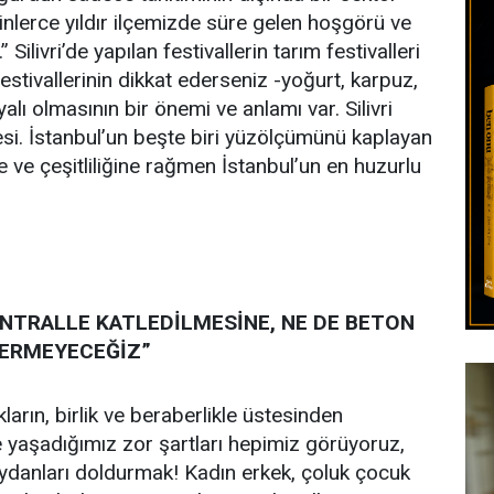
nlerce yıldır ilçemizde süre gelen hoşgörü ve
ilivri’de yapılan festivallerin tarım festivalleri
festivallerinin dikkat ederseniz -yoğurt, karpuz,
ı olmasının bir önemi ve anlamı var. Silivri
çesi. İstanbul’un beşte biri yüzölçümünü kaplayan
ine ve çeşitliliğine rağmen İstanbul’un en huzurlu
ANTRALLE KATLEDİLMESİNE, NE DE BETON
 VERMEYECEĞİZ”
kların, birlik ve beraberlikle üstesinden
e yaşadığımız zor şartları hepimiz görüyoruz,
meydanları doldurmak! Kadın erkek, çoluk çocuk