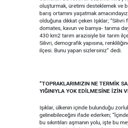
oluşturmak, üretimi desteklemek ve bi
barış ortamını yaşatmak amacındayız.” S
olduğuna dikkat çeken Işıklar; “Silivri 
domates, kavun ve bamya- tarıma dayal
430 km2 tarım arazisiyle bir tarım il
Silivri, demografik yapısına, renkliliğ
ilçesi. Bunu yapan sizlersiniz” dedi.
“TOPRAKLARIMIZIN NE TERMİK S
YIĞINIYLA YOK EDİLMESİNE İZİN
Işıklar, ülkenin içinde bulunduğu zorlu
gelinebileceğini ifade ederken; “İçind
bu sıkıntıları aşmanın yolu, işte bu 