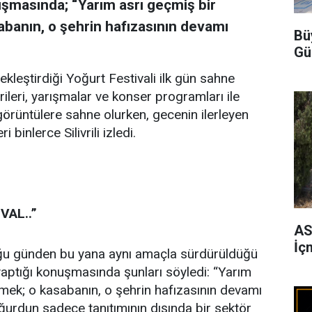
nuşmasında; “Yarım asrı geçmiş bir
banın, o şehrin hafızasının devamı
Bü
Gü
rçekleştirdiği Yoğurt Festivali ilk gün sahne
ileri, yarışmalar ve konser programları ile
örüntülere sahne olurken, gecenin ilerleyen
binlerce Silivrili izledi.
VAL..”
AS
İç
lduğu günden bu yana aynı amaçla sürdürüldüğü
 yaptığı konuşmasında şunları söyledi: “Yarım
mek; o kasabanın, o şehrin hafızasının devamı
oğurdun sadece tanıtımının dışında bir sektör