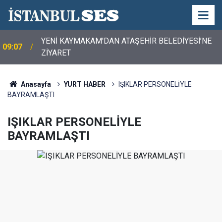
CHP Genel Başkanı Kemal Kılıçdaroğlu, CHP Spor
19:56
Kurulu Üyeleri ile Bir Araya Geldi
Anasayfa
YURT HABER
IŞIKLAR PERSONELİYLE
BAYRAMLAŞTI
IŞIKLAR PERSONELİYLE
BAYRAMLAŞTI