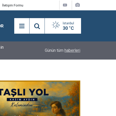
İletişim Formu
İstanbul
OR
30 °C
14:00
Necdet Saraç: “Terörsüz Türkiye’den Terörsüz 
Günün tüm
haberleri