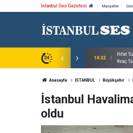
İstanbul Ses Gazetesi
Manşetler
Gün
nderes Belediye Başkanı İlkay Çiçek, Kesin
24
14:00
Necdet 
ildi"
Anasayfa
İSTANBUL
Büyükşehir
İstanbul Havalima
oldu