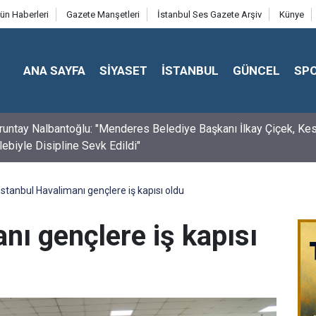
ün Haberleri
Gazete Manşetleri
İstanbul Ses Gazete Arşiv
Künye
ANA SAYFA
SİYASET
İSTANBUL
GÜNCEL
SP
Saraç: “Terörsüz Türkiye’den Terörsüz Bölgeye”
İstanbul Havalimanı gençlere iş kapısı oldu
nı gençlere iş kapısı