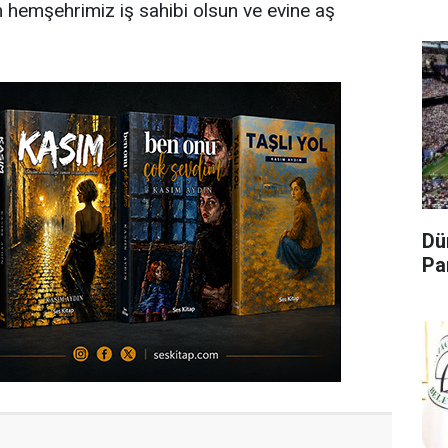
üm hemşehrimiz iş sahibi olsun ve evine aş
Dü
Pa