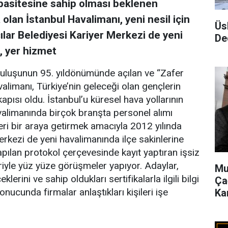
pasitesine sahip olması beklenen
lan İstanbul Havalimanı, yeni nesil için
Üs
ılar Belediyesi Kariyer Merkezi de yeni
De
, yer hizmet
uluşunun 95. yıldönümünde açılan ve “Zafer
avalimanı, Türkiye’nin geleceği olan gençlerin
apısı oldu. İstanbul’u küresel hava yollarının
valimanında birçok branşta personel alımı
eri bir araya getirmek amacıyla 2012 yılında
erkezi de yeni havalimanında ilçe sakinlerine
apılan protokol çerçevesinde kayıt yaptıran işsiz
eriyle yüz yüze görüşmeler yapıyor. Adaylar,
Mu
klerini ve sahip oldukları sertifikalarla ilgili bilgi
Ça
nucunda firmalar anlaştıkları kişileri işe
Ka