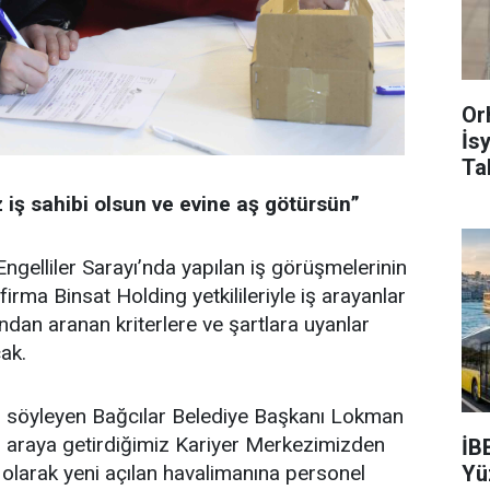
Or
İs
Ta
 iş sahibi olsun ve evine aş götürsün”
Engelliler Sarayı’nda yapılan iş görüşmelerinin
rma Binsat Holding yetkilileriyle iş arayanlar
ından aranan kriterlere ve şartlara uyanlar
ak.
ini söyleyen Bağcılar Belediye Başkanı Lokman
 bir araya getirdiğimiz Kariyer Merkezimizden
İB
Yü
lı olarak yeni açılan havalimanına personel