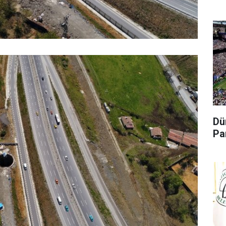
Dü
Pa