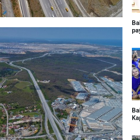
Ba
pa
Ba
Kap