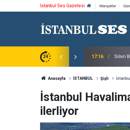
İstanbul Ses Gazetesi
Manşetler
Gün
larına Tercih Desteği
24
16:24
BEYLİK
Anasayfa
İSTANBUL
Şişli
İstanbul
İstanbul Havalima
ilerliyor