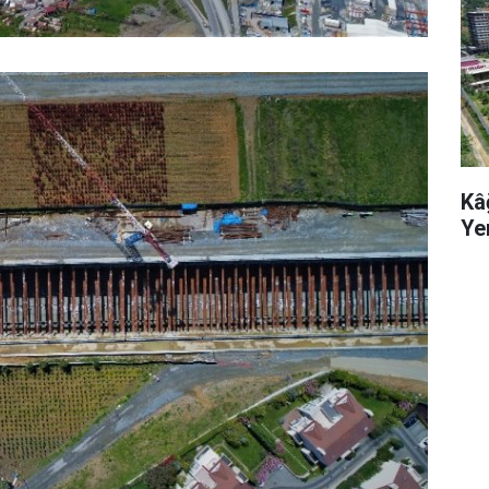
Kâ
Ye