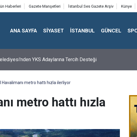
ün Haberleri
Gazete Manşetleri
İstanbul Ses Gazete Arşiv
Künye
ANA SAYFA
SİYASET
İSTANBUL
GÜNCEL
SP
DÜZÜ’NDE YAZ SPOR KURSLARI TÜM HIZIYLA DEVAM EDİYOR
 Havalimanı metro hattı hızla ilerliyor
nı metro hattı hızla