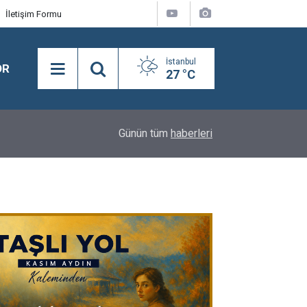
İletişim Formu
İstanbul
OR
27 °C
Mavi Ateş: Yüreğin Üç Rengi Programı Silivri'de
16:16
Günün tüm
haberleri
Gördü