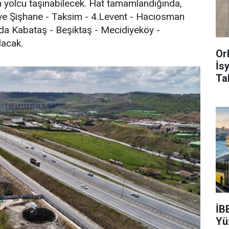
n yolcu taşınabilecek. Hat tamamlandığında,
e Şişhane - Taksim - 4.Levent - Hacıosman
nda Kabataş - Beşiktaş - Mecidiyeköy -
lacak.
Or
İs
Ta
İB
Yü