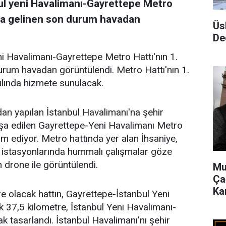
nbul yeni Havalimanı-Gayrettepe Metro
rda gelinen son durum havadan
Üs
De
eni Havalimanı-Gayrettepe Metro Hattı'nın 1.
urum havadan görüntülendi. Metro Hattı'nın 1.
yılında hizmete sunulacak.
dan yapılan İstanbul Havalimanı'na şehir
nşa edilen Gayrettepe-Yeni Havalimanı Metro
am ediyor. Metro hattında yer alan İhsaniye,
 istasyonlarında hummalı çalışmalar göze
 drone ile görüntülendi.
Mu
Ça
Ka
e olacak hattın, Gayrettepe-İstanbul Yeni
 37,5 kilometre, İstanbul Yeni Havalimanı-
k tasarlandı. İstanbul Havalimanı'nı şehir