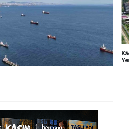
Kâ
Ye