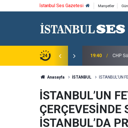
İstanbul Ses Gazetesi
Manşetler
Gün
roğlu, CHP Spor Kurulu Üyeleri ile Bir Araya
24
19:40
CHP Söz
Anasayfa
İSTANBUL
İSTANBUL’UN F
İSTANBUL’UN FE
ÇERÇEVESİNDE 
İSTANBUL’DA P