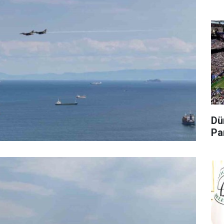
Dü
Pa