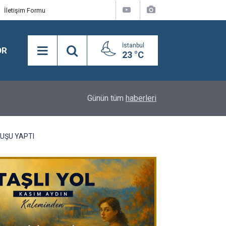
İletişim Formu
İstanbul
OR
23 °C
18:16
Y.A.A.Y.D. Derneği Koşusu’nda birinciliğe Kral Sul
Günün tüm
haberleri
UŞU YAPTI