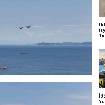
Or
İs
Ta
İB
Yü