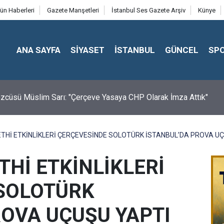
ün Haberleri
Gazete Manşetleri
İstanbul Ses Gazete Arşiv
Künye
ANA SAYFA
SİYASET
İSTANBUL
GÜNCEL
SP
cüsü Müslim Sarı: "Çerçeve Yasaya CHP Olarak İmza Attık"
ETHİ ETKİNLİKLERİ ÇERÇEVESİNDE SOLOTÜRK İSTANBUL’DA PROVA UÇ
THİ ETKİNLİKLERİ
SOLOTÜRK
ROVA UÇUŞU YAPTI