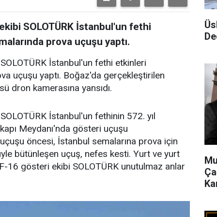
Üs
 ekibi SOLOTÜRK İstanbul'un fethi
De
malarında prova uçuşu yaptı.
i SOLOTÜRK İstanbul'un fethi etkinleri
a uçuşu yaptı. Boğaz'da gerçekleştirilen
sü dron kamerasına yansıdı.
i SOLOTÜRK İstanbul'un fethinin 572. yıl
ikapı Meydanı'nda gösteri uçuşu
çuşu öncesi, İstanbul semalarına prova için
le bütünleşen uçuş, nefes kesti. Yurt ve yurt
Mu
n F-16 gösteri ekibi SOLOTÜRK unutulmaz anlar
Ça
Ka