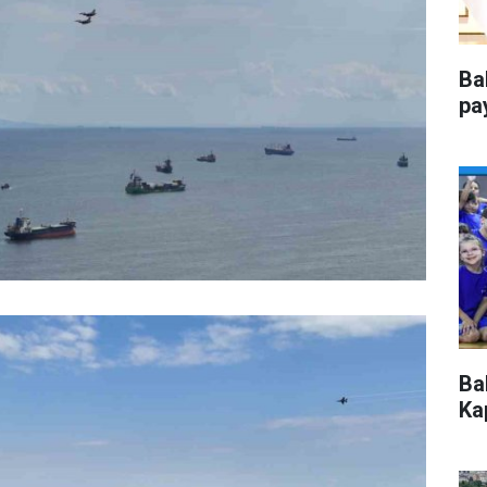
Ba
pa
Ba
Kap