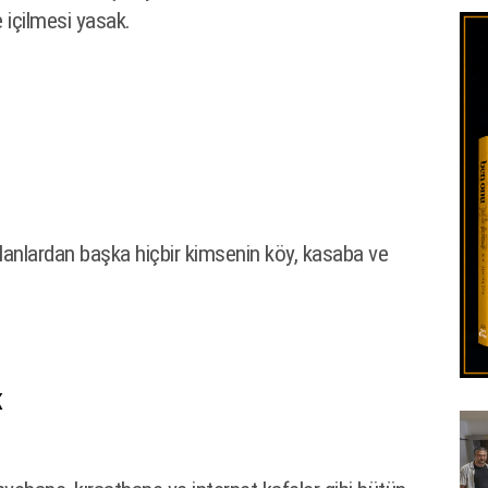
Kır
e içilmesi yasak.
lanlardan başka hiçbir kimsenin köy, kasaba ve
K