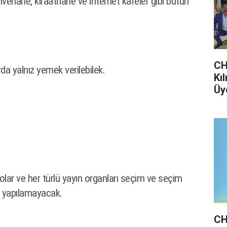
ehane, kıraathane ve internet kafeler gibi bütün
CH
rda yalnız yemek verilebilek.
Kı
Üye
lar ve her türlü yayın organları seçim ve seçim
um yapılamayacak.
CH