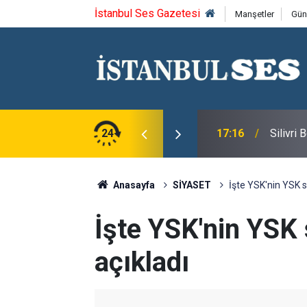
İstanbul Ses Gazetesi
Manşetler
Gün
u Syntagma kazandı
24
17:16
Silivri
Anasayfa
SİYASET
İşte YSK'nin YSK s
İşte YSK'nin YSK 
açıkladı