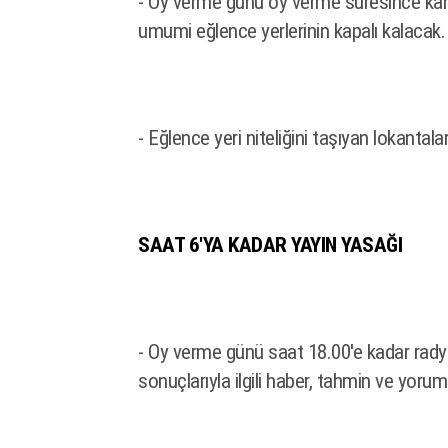
- Oy verme günü oy verme süresince kahv
umumi eğlence yerlerinin kapalı kalacak.
- Eğlence yeri niteliğini taşıyan lokantala
SAAT 6'YA KADAR YAYIN YASAĞI
- Oy verme günü saat 18.00'e kadar radyo
sonuçlarıyla ilgili haber, tahmin ve yor