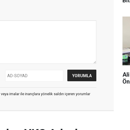
Bi
Kı
Al
Ön
 veya imalar ile inançlara yönelik saldırı içeren yorumlar