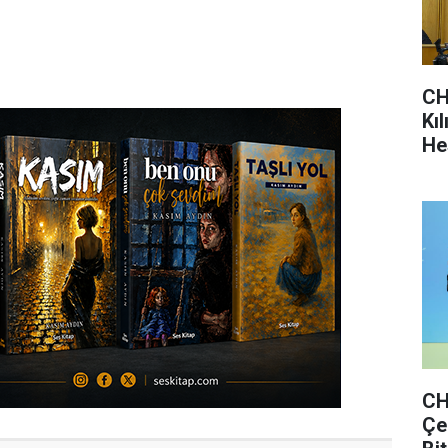
CH
Kı
He
CH
Çe