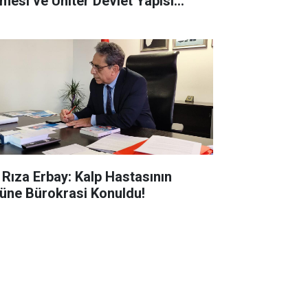
tmesi ve Üniter Devlet Yapısı
rmızı Çizgimizdir
i Rıza Erbay: Kalp Hastasının
üne Bürokrasi Konuldu!