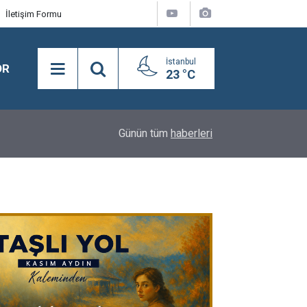
İletişim Formu
İstanbul
OR
23 °C
16:24
BEYLİKDÜZÜ’NDE YAZ SPOR KURSLARI TÜM H
Günün tüm
haberleri