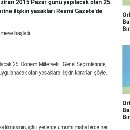
ziran 2015 Pazar günü yapılacak olan 25.
rine ilişkin yasakları Resmi Gazete'de
Or
Ba
Bı
şmeye başladı.
Enf
Kır
lacak 25. Dönem Milletvekili Genel Seçimlerinde,
gulanacak olan yasaklara ilişkin kararları şöyle.
Or
Ba
Bı
Enf
 satılmasının, içkili yerlerde umumi mahallerde her