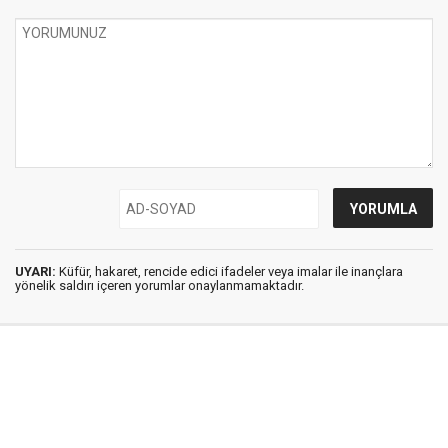
UYARI:
Küfür, hakaret, rencide edici ifadeler veya imalar ile inançlara
yönelik saldırı içeren yorumlar onaylanmamaktadır.
İstanbul Ses © 2009 - 2026 / Tel: 0850 308 54 42