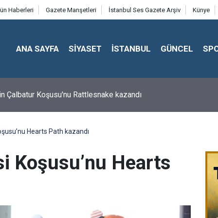
ün Haberleri
Gazete Manşetleri
İstanbul Ses Gazete Arşiv
Künye
ANA SAYFA
SİYASET
İSTANBUL
GÜNCEL
SP
in Çalbatur Koşusu'nu Rattlesnake kazandı
oşusu’nu Hearts Path kazandı
si Koşusu’nu Hearts