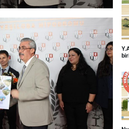
Y.
bir