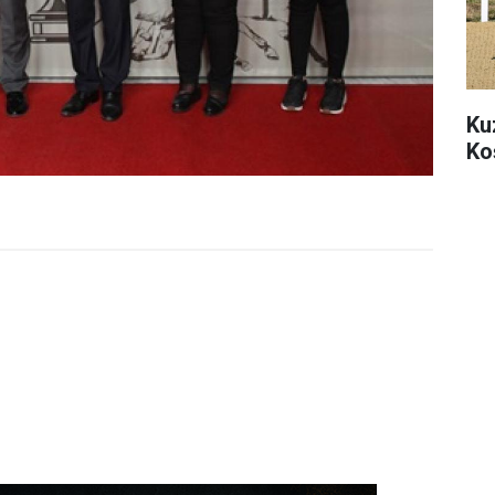
Ku
Ko