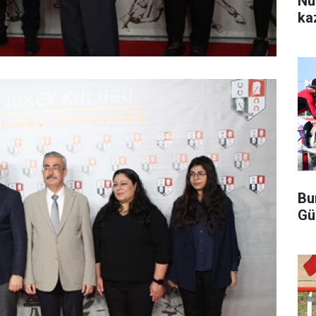
Nu
ka
Bu
Gü