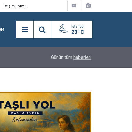
İletişim Formu
İstanbul
OR
23 °C
18:08
Semra Dinçer, Kapıkule Sınır Kapısı'nda Gurbetçil
Günün tüm
haberleri