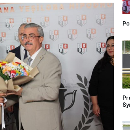
Po
Pr
Sy