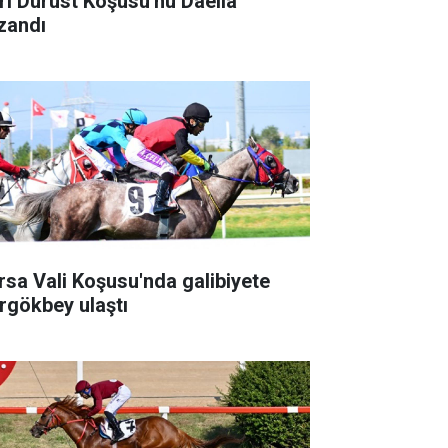
ri Dürüst Koşusu'nu Daella
zandı
rsa Vali Koşusu'nda galibiyete
rgökbey ulaştı