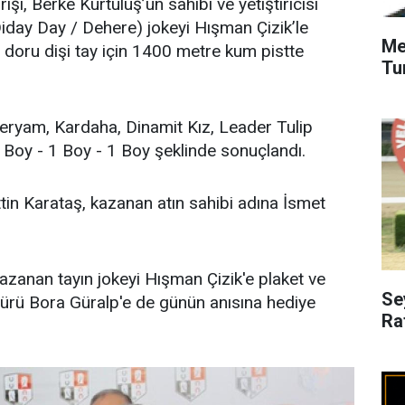
yarışı, Berke Kurtuluş’un sahibi ve yetiştiricisi
iday Day / Dehere) jokeyi Hışman Çizik’le
Me
ği doru dişi tay için 1400 metre kum pistte
Tu
eryam, Kardaha, Dinamit Kız, Leader Tulip
5 Boy - 1 Boy - 1 Boy şeklinde sonuçlandı.
tin Karataş, kazanan atın sahibi adına İsmet
kazanan tayın jokeyi Hışman Çizik'e plaket ve
Se
rü Bora Güralp'e de günün anısına hediye
Ra