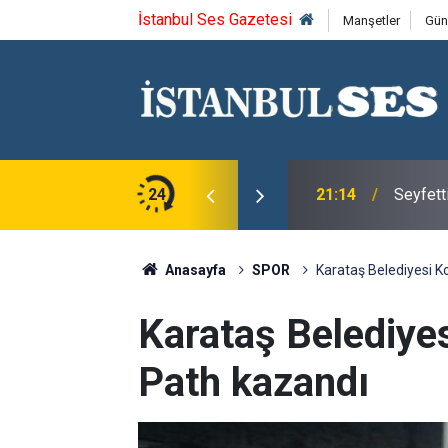
İstanbul Ses Gazetesi
Manşetler
Gün
ca'yı saygıyla anıyoruz
24
21:14
Seyfett
Anasayfa
SPOR
Karataş Belediyesi K
Karataş Belediye
Path kazandı