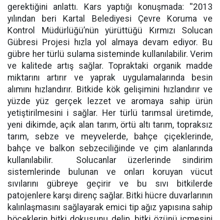
gerektiğini anlattı. Kars yaptığı konuşmada: ''2013
yılından beri Kartal Belediyesi Çevre Koruma ve
Kontrol Müdürlüğü’nün yürüttüğü Kırmızı Solucan
Gübresi Projesi hızla yol almaya devam ediyor. Bu
gübre her türlü sulama sisteminde kullanılabilir. Verim
ve kalitede artış sağlar. Topraktaki organik madde
miktarını artırır ve yaprak uygulamalarında besin
alımını hızlandırır. Bitkide kök gelişimini hızlandırır ve
yüzde yüz gerçek lezzet ve aromaya sahip ürün
yetiştirilmesini i sağlar. Her türlü tarımsal üretimde,
yeni dikimde, açık alan tarım, örtü altı tarım, topraksız
tarım, sebze ve meyvelerde, bahçe çiçeklerinde,
bahçe ve balkon sebzeciliğinde ve çim alanlarında
kullanılabilir. Solucanlar üzerlerinde sindirim
sistemlerinde bulunan ve onları koruyan vücut
sıvılarını gübreye geçirir ve bu sıvı bitkilerde
patojenlere karşı direnç sağlar. Bitki hücre duvarlarının
kalınlaşmasını sağlayarak emici tip ağız yapısına sahip
böceklerin bitki dokusunu delip, bitki özünü içmesini