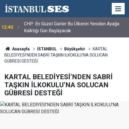
Gamze Akkuş İlgezdi: AKP Ülkemizi Kıtlık
12:07
Coğrafyasına Dönüştürdü
Anasayfa
İSTANBUL
Büyükşehir
KARTAL
BELEDİYESİ’NDEN SABRİ TAŞKIN İLKOKULU’NA SOLUCAN
GÜBRESİ DESTEĞİ
KARTAL BELEDİYESİ’NDEN SABRİ
TAŞKIN İLKOKULU’NA SOLUCAN
GÜBRESİ DESTEĞİ