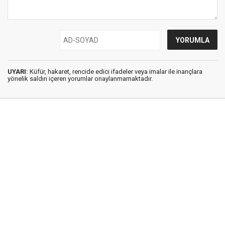
UYARI:
Küfür, hakaret, rencide edici ifadeler veya imalar ile inançlara
yönelik saldırı içeren yorumlar onaylanmamaktadır.
İstanbul Ses © 2009 - 2026 / Tel: 0850 308 54 42
E. Posta: istanbulses@gmail.com
İstanbul Ses Gazetesi
Künye
İletişim
Günün Haberleri
Gazete Manşetleri
Gizlilik İlkeleri
Sitene Ekle