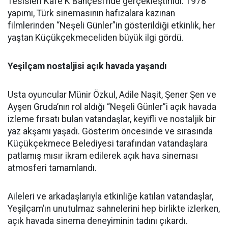
Tesisleri Kafe K Bahçesi’nde gerçekleştirildi. 1978
yapımı, Türk sinemasının hafızalara kazınan
filmlerinden “Neşeli Günler”in gösterildiği etkinlik, her
yaştan Küçükçekmeceliden büyük ilgi gördü.
Yeşilçam nostaljisi açık havada yaşandı
Usta oyuncular Münir Özkul, Adile Naşit, Şener Şen ve
Ayşen Gruda’nın rol aldığı “Neşeli Günler”i açık havada
izleme fırsatı bulan vatandaşlar, keyifli ve nostaljik bir
yaz akşamı yaşadı. Gösterim öncesinde ve sırasında
Küçükçekmece Belediyesi tarafından vatandaşlara
patlamış mısır ikram edilerek açık hava sineması
atmosferi tamamlandı.
Aileleri ve arkadaşlarıyla etkinliğe katılan vatandaşlar,
Yeşilçam’ın unutulmaz sahnelerini hep birlikte izlerken,
açık havada sinema deneyiminin tadını çıkardı.