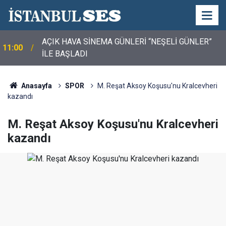
CHP Genel Başkanı Kemal Kılıçdaroğlu'ndan,
10:00
"Terörsüz Türkiye" Açıklaması: "Sürece Tereddütsüz
Katkı Vereceğiz"
Anasayfa
SPOR
M. Reşat Aksoy Koşusu'nu Kralcevheri
kazandı
M. Reşat Aksoy Koşusu'nu Kralcevheri
kazandı