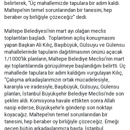
belirterek, “Üç mahallemizde tapulara bir adım kaldı.
Maltepe’nin temel sorunlarından bir tanesini, hep
beraber oy birliğiyle çözeceğiz” dedi.
Maltepe Belediyesi’nin mart ayı olağan meclis
toplantıları başladı. Toplantının açılış konuşmasını
yapan Başkan Ali Kılıç, Başıbüyük, Gülsuyu ve Gülensu
mahallelerinde tapuların dağıtılmasının önünü açacak
1/1000’lik planların, Maltepe Belediye Meclisi’nin mart
ayı toplantılarında görüşülmeye başlandığını belirtti. Üç
mahallede tapulara bir adım kaldığını vurgulayan Kılıç,
“Çalışma arkadaşlarımızın ortak mücadelesiyle,
kararıyla ve iradesiyle, Başıbüyük, Gülsuyu, Gülensu
planları, İstanbul Büyükşehir Belediye Meclisi’nde son
şeklini aldı. Komisyona havale ettikten sonra Allah
nasip ederse, Büyükşehir’e gönderip son noktayı
koyacağız. Maltepe’nin temel sorunlarından bir
tanesini, hep beraber oy birliğiyle çözeceğiz. Emeği
geçen bütün arkadaşlarımıza başta İstanbul