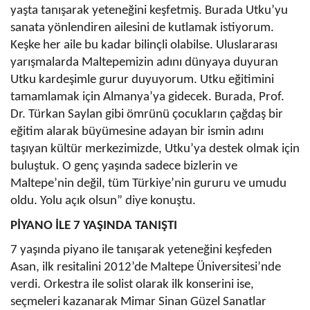
yaşta tanışarak yeteneğini keşfetmiş. Burada Utku’yu
sanata yönlendiren ailesini de kutlamak istiyorum.
Keşke her aile bu kadar bilinçli olabilse. Uluslararası
yarışmalarda Maltepemizin adını dünyaya duyuran
Utku kardeşimle gurur duyuyorum. Utku eğitimini
tamamlamak için Almanya’ya gidecek. Burada, Prof.
Dr. Türkan Saylan gibi ömrünü çocukların çağdaş bir
eğitim alarak büyümesine adayan bir ismin adını
taşıyan kültür merkezimizde, Utku’ya destek olmak için
buluştuk. O genç yaşında sadece bizlerin ve
Maltepe’nin değil, tüm Türkiye’nin gururu ve umudu
oldu. Yolu açık olsun” diye konuştu.
PİYANO İLE 7 YAŞINDA TANIŞTI
7 yaşında piyano ile tanışarak yeteneğini keşfeden
Asan, ilk resitalini 2012’de Maltepe Üniversitesi’nde
verdi. Orkestra ile solist olarak ilk konserini ise,
seçmeleri kazanarak Mimar Sinan Güzel Sanatlar