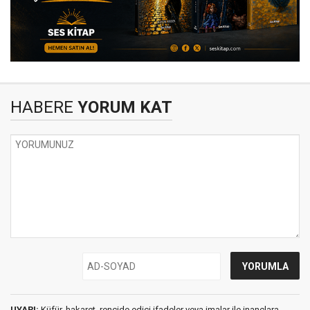
HABERE
YORUM KAT
UYARI:
Küfür, hakaret, rencide edici ifadeler veya imalar ile inançlara