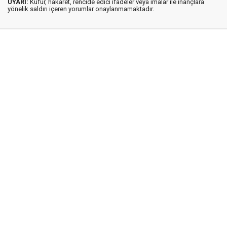
UYARI:
Küfür, hakaret, rencide edici ifadeler veya imalar ile inançlara
yönelik saldırı içeren yorumlar onaylanmamaktadır.
İstanbul Ses © 2009 - 2026 / Tel: 0850 308 54 42
E. Posta: istanbulses@gmail.com
İstanbul Ses Gazetesi
Künye
İletişim
Günün Haberleri
Gazete Manşetleri
Gizlilik İlkeleri
Sitene Ekle