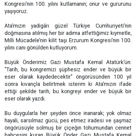
Kongresi’nin 100. yılını kutlamanın; onur ve gururunu
yaşıyoruz.
Ata’mızın yadigârı güzel Türkiye Cumhuriyeti’nin
doğmasına atılmış her bir adıma atfettiğimiz kıymetle,
Milli Mücadele’nin kilit taşı Erzurum Kongresi’nin 100.
yılını canı gönülden kutluyorum.
Büyük Önderimiz Gazi Mustafa Kemal Atatürk’ün:
"Tarih, bu kongremizi şüphesiz ender ve büyük bir
eser olarak kaydedecektir" öngörüsünden 100 yıl
sonra kıvançla belirtmek isterim ki Ata’mızın ifade
ettiği şekilde tarih, bu kongreyi ender ve büyük bir
eser olarak yazdı.
Bu duygularla her şeyden önce inanarak; yok olmaz
hayali, sarsılmaz gücü, pes etmez iradesi ve şaşmaz
öngörüsüyle solmuş bir çiçeğin tohumundan cennet
bahçesini kuran Büyük Önder Gazi Mustafa Kemal