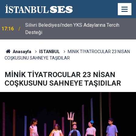
BEYLİKDÜZÜ’NDE YAZ SPOR KURSLARI TÜM
16:24
HIZIYLA DEVAM EDİYOR
Anasayfa
İSTANBUL
MİNİK TİYATROCULAR 23 NİSAN
COŞKUSUNU SAHNEYE TAŞIDILAR
MİNİK TİYATROCULAR 23 NİSAN
COŞKUSUNU SAHNEYE TAŞIDILAR