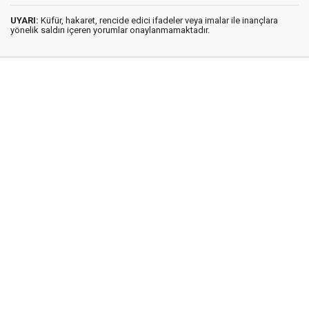
UYARI:
Küfür, hakaret, rencide edici ifadeler veya imalar ile inançlara
yönelik saldırı içeren yorumlar onaylanmamaktadır.
İstanbul Ses © 2009 - 2026 / Tel: 0850 308 54 42
E. Posta: istanbulses@gmail.com
İstanbul Ses Gazetesi
Künye
İletişim
Günün Haberleri
Gazete Manşetleri
Gizlilik İlkeleri
Sitene Ekle