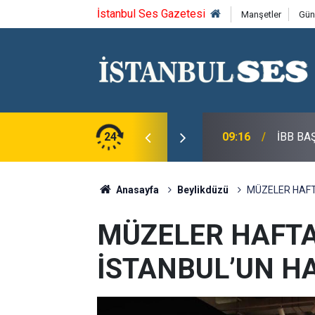
İstanbul Ses Gazetesi
Manşetler
Gün
NUNA ÜNİVERSİTE DESTEĞİ
24
09:16
İBB BA
Anasayfa
Beylikdüzü
MÜZELER HAFT
MÜZELER HAFTA
İSTANBUL’UN H