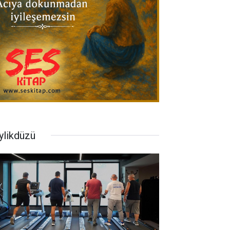
ylikdüzü