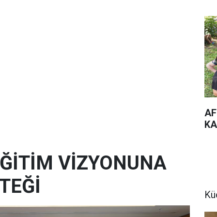
AF
KA
 EĞİTİM VİZYONUNA
TEĞİ
Kü