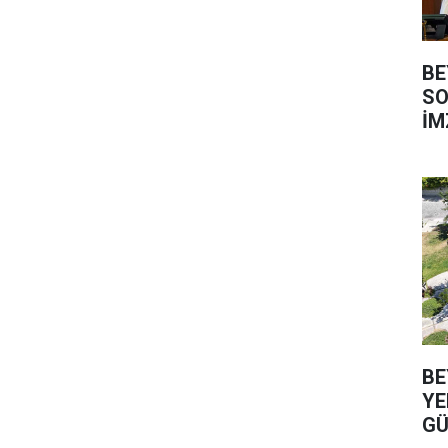
BE
SO
İM
BE
YE
GÜ