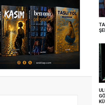
TA
ŞE
UL
GÖ
KÜ