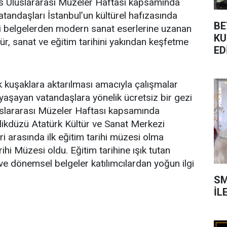
ıs Uluslararası Müzeler Haftası kapsamında
tandaşları İstanbul’un kültürel hafızasında
BE
ihi belgelerden modern sanat eserlerine uzanan
KU
ltür, sanat ve eğitim tarihini yakından keşfetme
ED
 kuşaklara aktarılması amacıyla çalışmalar
 yaşayan vatandaşlara yönelik ücretsiz bir gezi
slararası Müzeler Haftası kapsamında
likdüzü Atatürk Kültür ve Sanat Merkezi
ri arasında ilk eğitim tarihi müzesi olma
rihi Müzesi oldu. Eğitim tarihine ışık tutan
ve dönemsel belgeler katılımcılardan yoğun ilgi
SM
İL