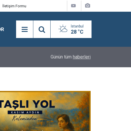
İletişim Formu
İstanbul
OR
28 °C
18:07
Prof. Selahattin Batu Koşusu'nu Syntagma kaza
Günün tüm
haberleri