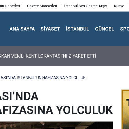
ün Haberleri
Gazete Manşetleri
İstanbul Ses Gazete Arşiv
Künye
ANA SAYFA
SİYASET
İSTANBUL
GÜNCEL
SP
ŞKAN VEKİLİ KENT LOKANTASI'NI ZİYARET ETTİ
ASI’NDA İSTANBUL’UN HAFIZASINA YOLCULUK
SI’NDA
AFIZASINA YOLCULUK