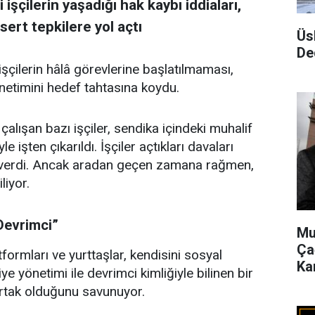
işçilerin yaşadığı hak kaybı iddiaları,
rt tepkilere yol açtı
Üs
De
şçilerin hâlâ görevlerine başlatılmaması,
netimini hedef tahtasına koydu.
çalışan bazı işçiler, sendika içindeki muhalif
e işten çıkarıldı. İşçiler açtıkları davaları
 verdi. Ancak aradan geçen zamana rağmen,
liyor.
Devrimci”
Mu
Ça
ormları ve yurttaşlar, kendisini sosyal
Ka
e yönetimi ile devrimci kimliğiyle bilinen bir
rtak olduğunu savunuyor.