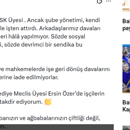
Ba
pa
Ba
Kap