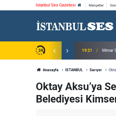
İstanbul Ses Gazetesi
Manşetler
Gün
u Jazz Runner kazandı
24
19:21
Mimar S
Anasayfa
İSTANBUL
Sarıyer
Okta
Oktay Aksu’ya Ser
Belediyesi Kimseni