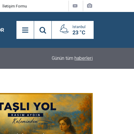
İletişim Formu
İstanbul
OR
23 °C
13:24
Aracı ekürisinden Saratoga'da G1 zaferi
Günün tüm
haberleri