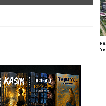
Kâ
Ye