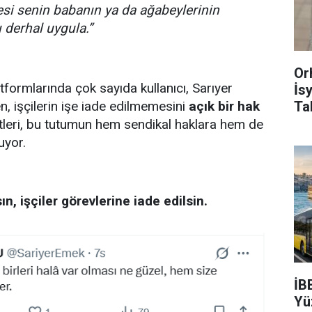
esi senin babanın ya da ağabeylerinin
nı derhal uygula.”
Or
formlarında çok sayıda kullanıcı, Sarıyer
İs
Ta
n, işçilerin işe iade edilmemesini
açık bir hak
ütleri, bu tutumun hem sendikal haklara hem de
uyor.
, işçiler görevlerine iade edilsin.
İB
Yü