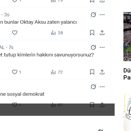
Dü
Pa