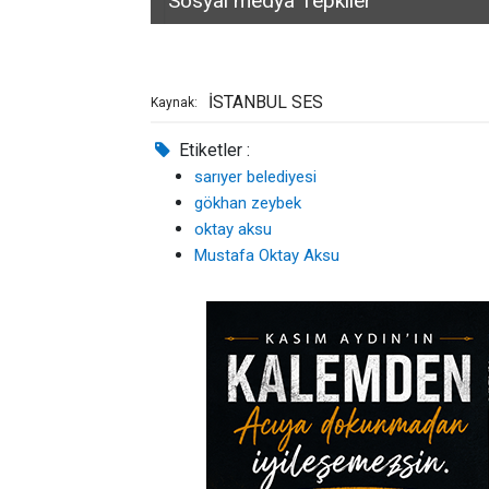
Sosyal medya Tepkiler
İSTANBUL SES
Kaynak:
Etiketler :
sarıyer belediyesi
gökhan zeybek
oktay aksu
Mustafa Oktay Aksu